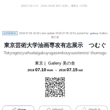
exhibition
2018.07.04 16:26
| last update
2018.07.05 18:51
posted by
Gallery
gallery
美の舎
東京芸術大学油画専攻有志展示 つむぐ
Tokyogeizyuthudaigakuyugasenkouyuusitennzi thumugu
東京
|
Gallery 美の舎
07
.
10
07
.
15
2018
mon
－
2018
sat