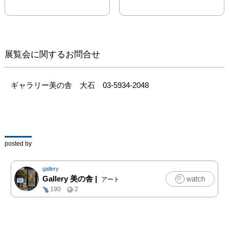
きた作品を展示します。
自分のやりたいこと、表
現したいことを見つけて
形にしてきた今までとこ
れからをご覧下さい。

展覧会に関するお問合せ
そして新たな試みとし
て、クラウドファンディ
ギャラリー美の舎　大石　03-5934-2048
ングを行いました。これ
は、東京藝術大学美術学
部芸術学科の学生、柿崎
さん、三上さんが運営す
る、若手アーティストを
posted by
支援する団体「Hatcher 
ハッチャー」さんのご協
gallery
力のもと、「kibidango」
Gallery 美の舎
|
アート
さんより、皆様にご支援
190
2
を募り、展示を開催する
運びとなりました。

たくさんの人々のご協力
のもと創り上げられた展