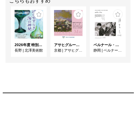
こちらもおすすめ
2026年度 特別展「ガレとドーム、アール･ヌーヴォーのガラス 水辺のやすらぎ、海の神秘」
アサヒグループ大山崎山荘美術館 開館30周年記念展「没後100年 クロード・モネ」
ベルナール・ビュフェと写真 ーカメラがとらえたビュフェとその時代、そして21 世紀へ
長野
|
北澤美術館
京都
|
アサヒグループ大山崎山荘美術館
静岡
|
ベルナール・ビュフェ美術館