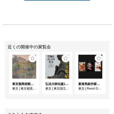
近くの開催中の展覧会
東京都美術館開館100周年記念 この場所の風景ー上野・大牟田・ブエノスアイレス
弘法大師生誕1250年記念 特別展「空海と真言の名宝」
新進気鋭作家によるアート作品 2026年8月特設展示 木寺 憲吾
東京
|
東京都美術館 ギャラリー
東京
|
東京国立博物館
東京
|
Resol Gallery Ueno