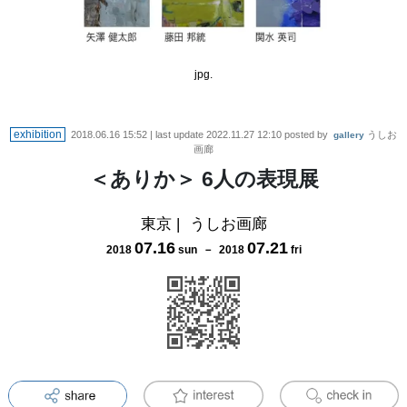
jpg.
exhibition
2018.06.16 15:52
| last update
2022.11.27 12:10
posted by
うしお
gallery
画廊
＜ありか＞ 6人の表現展
東京
|
うしお画廊
07
.
16
07
.
21
2018
sun
－
2018
fri