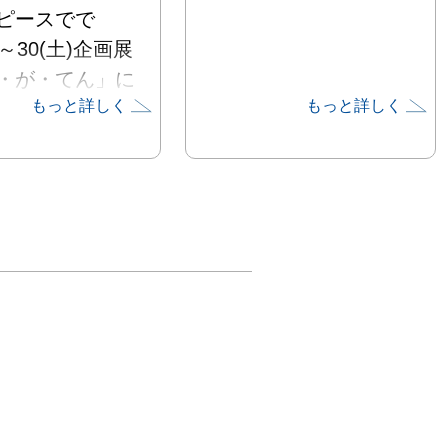
ピースでで
日)～30(土)企画展
・が・てん」に
もっと詳しく
もっと詳しく
月の森」という
出品していま
、同時開催での
水無月の森＋」
この作品へ至る
アートワークを
ただければと思
。