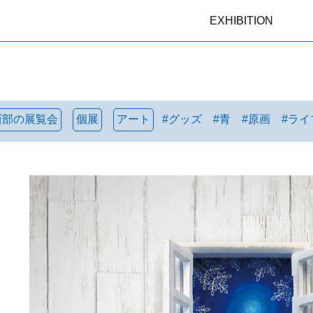
EXHIBITION
西部の展覧会
個展
アート
#
グッズ
#
青
#
原画
#
ライ