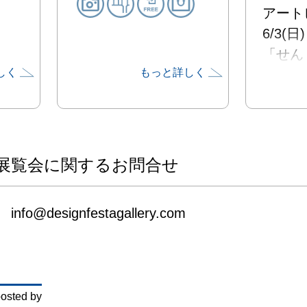
アート
6/3(
「せん
しく
もっと詳しく
「水無
作品を
す。

会期中
個展「
展覧会に関するお問合せ
では、
一連の
info@designfestagallery.com
ご覧い
います
osted by