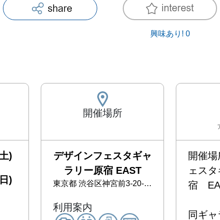
興味あり!
0
開催場所
土)
デザインフェスタギャ
開催場
ラリー原宿 EAST
ェスタ
日)
東京都
渋谷区神宮前3-20-2, 1F & 2F & 3F
宿　EAST
利用案内
同ギャラ