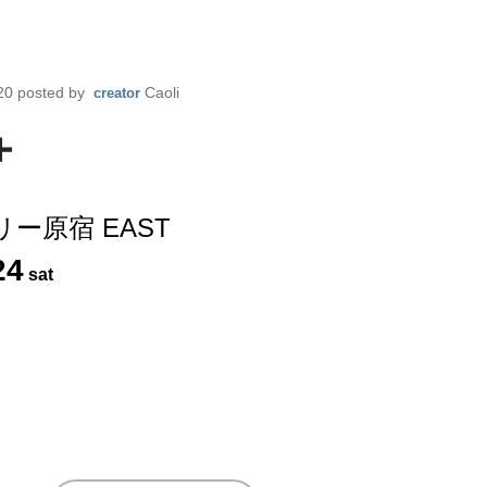
20
posted by
Caoli
creator
＋
ー原宿 EAST
24
sat