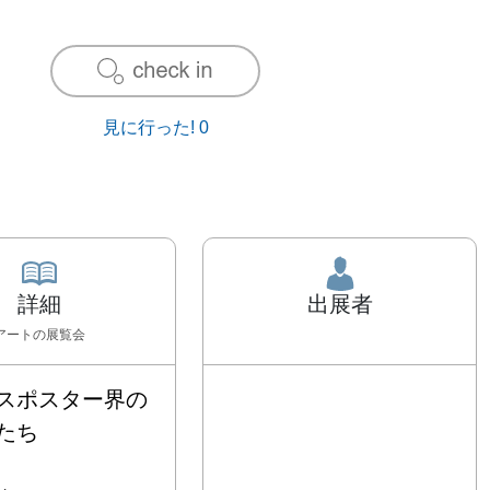
見に行った!
0
詳細
出展者
アート
の展覧会
スポスター界の

