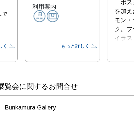
　ポス
利用案内
を加え
まで
モン・
ク。フ
イラス
しく
もっと詳しく
THE 
表紙を
き続け
ック・
エポッ
展覧会に関するお問合せ
躍、現
メゾン
Bunkamura Gallery
との交
の人々
の姿を