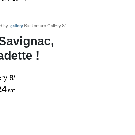
ed by
Bunkamura Gallery 8/
gallery
vignac,
dette !
ry 8/
24
sat