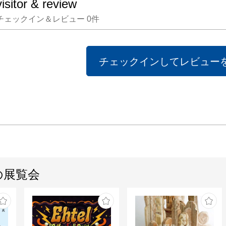
visitor & review
スター
チェックイン＆レビュー
0
件
４１歳
ヴォン
ポスタ
チェックインしてレビュー
彼はそ
まえで
ーにユ
という
人々に
ました
見たら
の展覧会
ンパク
ーの数
ンスだ
で愛され