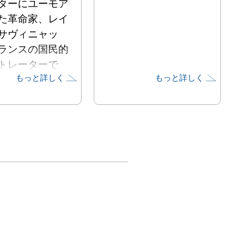
ターにユーモア
た革命家、レイ
サヴィニャッ
ランスの国民的
トレーターで
もっと詳しく
もっと詳しく
NEW YORKERの
長期にわたり描
たジャン＝ジャ
サンペ。ベル・
ク黄金期に活
在でも名を残す
やデザイナー達
流もあり、当時
からは彼に自身
描かれる事が名