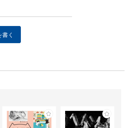
を描き続けた後
のとき、モンサ
社の牛乳石鹸の
ーが大ヒット。
を書く
れまでのあたり
はなく、ポスタ
ーモアを加える
新しい手法で
笑顔をもたらし
。明快で、一度
忘れられないイ
トを持つポスタ
々は、今もフラ
けでなく世界中
ています。
