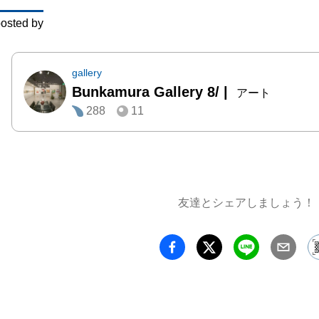
誉とさ
osted by
刺画家
ニャッ
ュ作品
gallery
Bunkamura Gallery 8/
|
ンを増
アート
288
11
ックデ
ット・
の人々
の作家
がBun
友達とシェアしましょう！
ゴ パ
ます。

　大規
催され