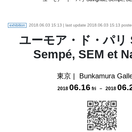
2018.06.03 15:13
| last update
2018.06.03 15:13
post
exhibition
ユーモア・ド・パリ Sa
Sempé, SEM et Na
東京
|
Bunkamura Galle
06
.
16
06
.
2018
fri
－
2018