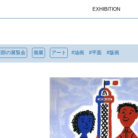
EXHIBITION
西部の展覧会
個展
アート
#
油画
#
平面
#
版画