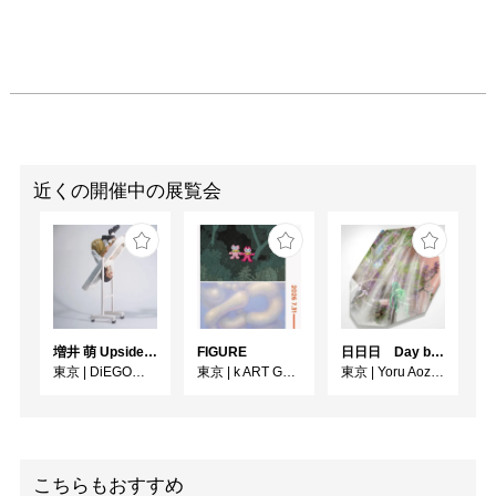
近くの開催中の展覧会
増井 萌 Upside-Down
FIGURE
日日日 Day by Day by Day
東京
|
DiEGO表参道
東京
|
k ART GALLERY
東京
|
Yoru Aozora
こちらもおすすめ