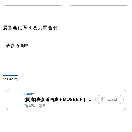
展覧会に関するお問合せ
表参道画廊
posted by
gallery
(閉廊)表参道画廊＋MUSEE F
|
アート
101
0