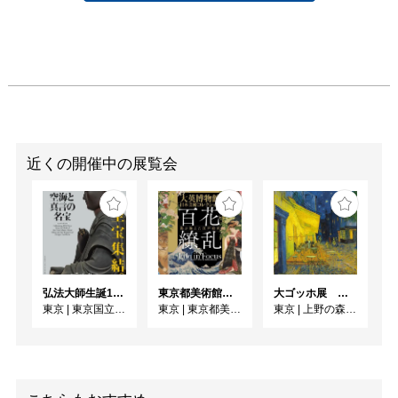
ェコ交流十周年記念展
(MIYABI)  BONSAI 
2006(チェコ国立博物館
東洋館・プラハ) 

2011  絵画の今/アートカ
フェ(入間市博物館・埼
玉) /アートコム(埼玉県立
近代美術館)

2014  春のアートフェス
近くの開催中の展覧会
タ(入間市文化創造アト
リエ アミーゴ・埼玉)

2015 「私・私・私」
（申明浩氏と・表参道画
廊・東京原宿）

2016  春のアートフェス
弘法大師生誕1250年記念 特別展「空海と真言の名宝」
東京都美術館開館100周年記念 大英博物館日本美術コレクション 百花繚乱〜海を越えた江戸絵画
大ゴッホ展 夜のカフェテラス
タ(入間市文化創造アト
東京
|
東京国立博物館
東京
|
東京都美術館
東京
|
上野の森美術館
リエ アミーゴ・埼玉)

初心展(社中展)  1971～
現在（東京銀座鳩居堂・
所沢ミューズ・練馬文化
センター他）
