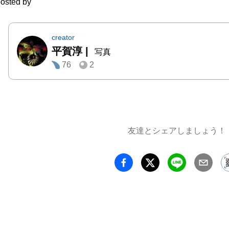
osted by
した。
creator
平賀淳
|
写真
76
2
友達とシェアしましょう！