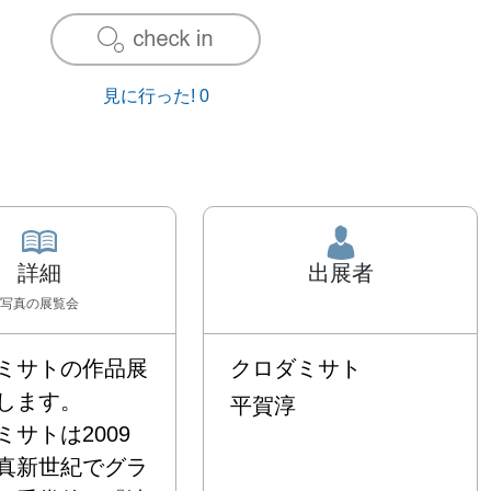
見に行った!
0
詳細
出展者
写真
の展覧会
ミサトの作品展
クロダミサト
ます。

平賀淳
ミサトは2009
真新世紀でグラ