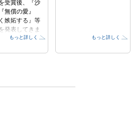
を受賞後、『沙
『無償の愛』
く嫉妬する』等
を発表してきま
もっと詳しく
もっと詳しく
主に女性や男性
ドをモチーフに
”や“女性”のあ
また“人の感
テーマに制作を
ます。

に自宅が火災の
あった彼女の今
開を期待するこ
め、個展タイト
「春」を付けま