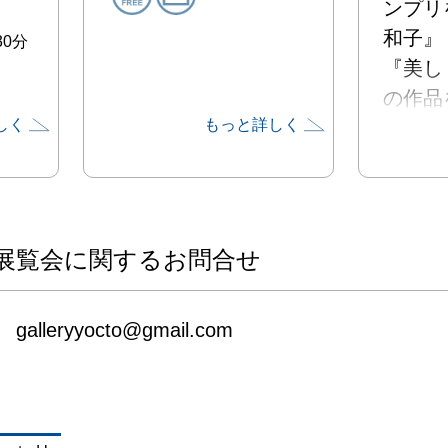
ンプリ
和子』
30分
『美し
の作品
しく
もっと詳しく
した。
のヌー
し、“性
り方、
情”を
展覧会に関するお問合せ
行ってい
昨年末
galleryyocto@gmail.com
被害に
後の展
とを含
ルには