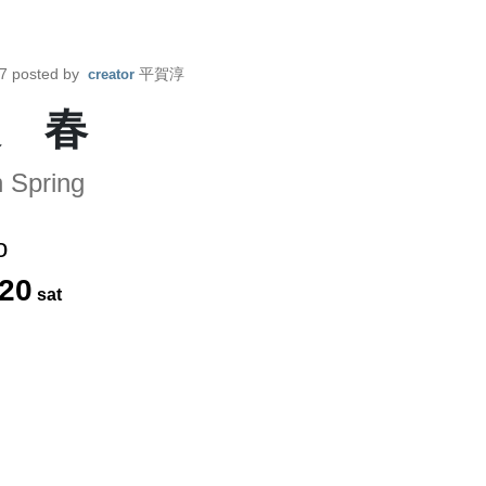
7
posted by
平賀淳
creator
 春
 Spring
o
20
sat