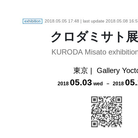
2018.05.05 17:48
| last update
2018.05.08 16:5
exhibition
クロダミサト展
KURODA Misato exhibition
東京
|
Gallery Yoct
05
.
03
05
.
2018
wed
－
2018