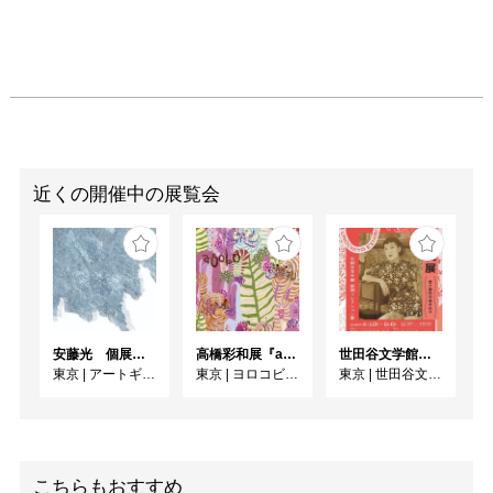
近くの開催中の展覧会
安藤光 個展『ドローイング細密画展2026』
高橋彩和展『asobo』
世田谷文学館コレクション展 没後30年 宇野千代展
東京
|
アートギャラリー絵の具箱
東京
|
ヨロコビtoギャラリー
東京
|
世田谷文学館
こちらもおすすめ