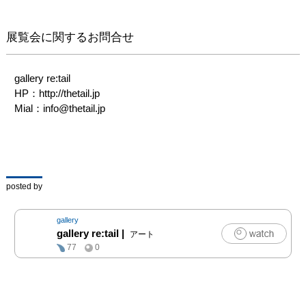
00

※開催時間が変更になる
展覧会に関するお問合せ
可能性がございます。

また作品は全て手作りと
なり数に限りがございま
gallery re:tail

す。

HP：http://thetail.jp

場合により購入点数の制
Mial：info@thetail.jp
限を設けさせていただく
ことがございます。

予めご了承ください。

作品の受け渡し方法や作
家の在廊日等も事前に
posted by
instagramにてお知らせ
致します。

gallery
gallery re:tail
|
アート
◎ 作家プロフィール

77
0
IONIO&ETNA　（古物・
制作物）

是枝錬太郎・優喜子　
（植物オーナメント）
