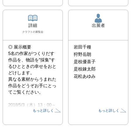
詳細
出展者
クラフト
の展覧会
◎ 展示概要

岩田千種
5名の作家がつくりだす
狩野岳朗
作品を、物語を”採集”す
是枝優喜子
るひとときの幸せをおと
是枝錬太郎
どけします。

花松あゆみ
異なる素材からうまれた
作品をどうぞお手にとっ
てご覧ください。

2018/5/3（木）13：00～
もっと詳しく
もっと詳しく
19：00

5/4（金）・5（土）11：
00～19：00

5/6（日）11：00～16：