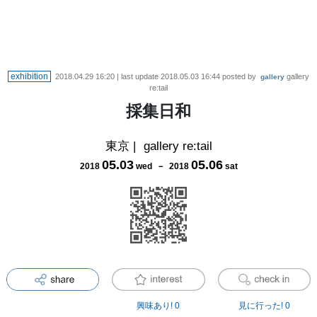
exhibition
2018.04.29 16:20
| last update
2018.05.03 16:44
posted by
gallery
gallery
re:tail
採集日和
東京
|
gallery re:tail
05
.
03
05
.
06
2018
wed
－
2018
sat
興味あり!
0
見に行った!
0