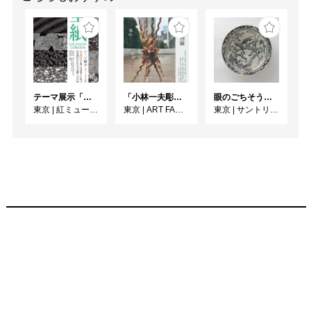
テーマ展示「型紙 KATAGAMI Collection」
「小林一夫彫刻展 木のイノチ 石のアソビ」
眼のごちそう 食器
東京
|
紅ミュージアム
東京
|
ART FACTORY城南島
東京
|
サントリー美術館