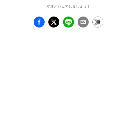
torikomono　（羊毛フェ
友達とシェアしましょう！
ルト）

花松あゆみ　（版画・イ
ラスト）

ディレクション：
hanagire

◎ 日時・場所

期間：2018.05.03(木) 〜 
2018.05.06(日)

時間：11:00 ～ 19:00 (初
日13:00から / 最終日
16:00まで)

場所：gallery re:tail　東
京都武蔵野市吉祥寺本町
3-12-9 潤マンション103