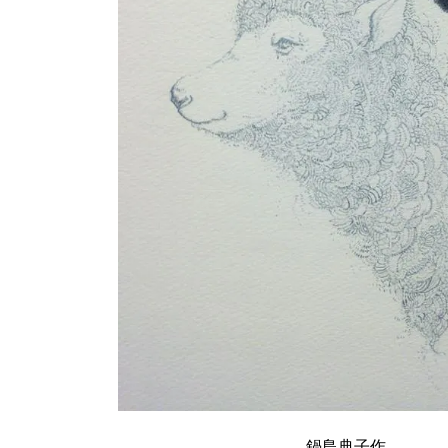
鍋島典子作