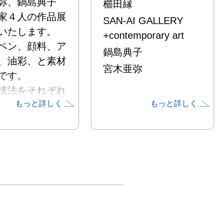
弥、鍋島典子　
櫛田縁
家４人の作品展
SAN-AI GALLERY
いたします。

+contemporary art
ペン、顔料、ア
鍋島典子
、油彩、と素材
宮木亜弥
す。

技法をそれぞれ
もっと詳しく
もっと詳しく
独自のテーマで
れています。

かな時をお過ご
だきたいと思い
、クラフトチョ
トの販売もいた

