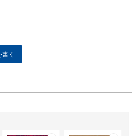
思議なこと、落
こと、嬉しくな


　　 全てのこ
のまま受け止め
たしの中に見た
を書く
描きます。