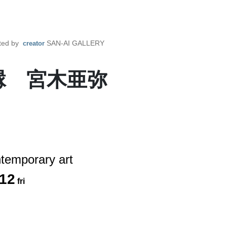
ted by
SAN-AI GALLERY
creator
田縁 宮木亜弥
emporary art
12
fri