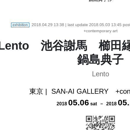
2018.04.29 13:38
| last update
2018.05.03 13:45
pos
exhibition
+contemporary art
Lento 池谷謝馬 櫛
鍋島典子
Lento
東京
|
SAN-AI GALLERY +cont
05
.
06
05
.
2018
sat
－
2018