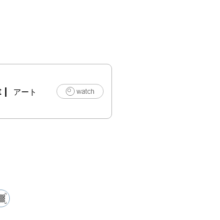
謝馬：「エル・
ンデ・クラフト
レート」代表と
n to barの手
　　 クラフト
t
|
レートを作りつ
アート
ョコレートとリ
た世界観を作品


　縁：ここ数
の住処(すみか)
ンバスの中に探
す。

　　 掴んでは