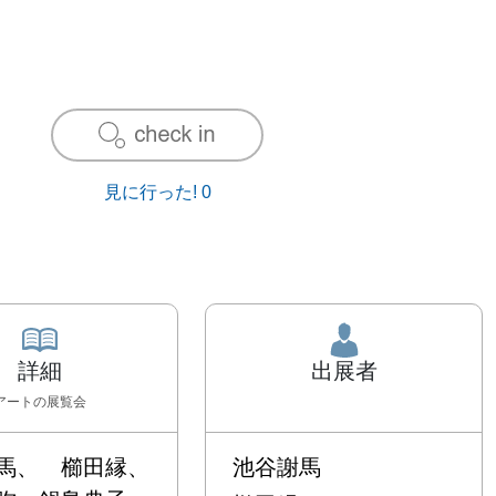
見に行った!
0
詳細
出展者
アート
の展覧会
馬、　櫛田縁、
池谷謝馬