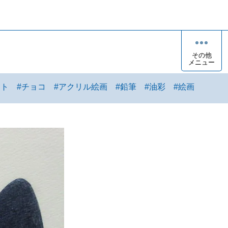
その他
メニュー
ート
#
チョコ
#
アクリル絵画
#
鉛筆
#
油彩
#
絵画