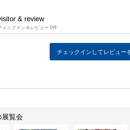
と、不
ち込む
visitor & review
ること。
チェックイン＆レビュー
0
件
　　　
とをそ
て　わ
チェックインしてレビュー
ものを
の展覧会