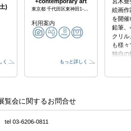
+contemporary art
宮木亜
土)
東京都
千代田区東神田1-13-17 森ビル1F
絵画作
を開催
利用案内
鉛筆、
クリル
も様々で
独自の
しく
もっと詳しく
使い、
制作さ
ゆるや
しいた
ます。

展覧会に関するお問合せ
期間中
コレー
tel 03-6206-0811
します。