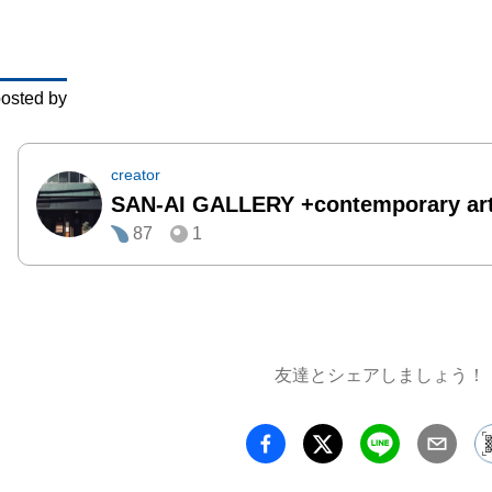
池谷 
ドゥエ
チョコ
osted by
してbea
法で

　　　
creator
SAN-AI GALLERY +contemporary ar
チョコ
87
1
つ、チ
ンクし
で表現。
櫛田 
年、終
友達とシェアしましょう！
をキャ
していま
　　　