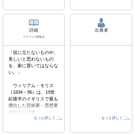
詳細
出展者
クラフト
の展覧会
「役に立たないものや、
美しいと思わないもの
を、家に置いてはならな
い。」

　ウィリアム・モリス
（1834－96）は、19世
紀後半のイギリスで最も
傑出した芸術家・思想家
のひとりです。 

もっと詳しく
もっと詳しく
　産業革命により粗悪な
大量生産製品があふれる
なか、モリスは日々の労