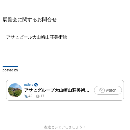
働が創造の喜びに包まれ
ていた中世ギルド社会の
再興をめざして、アー
展覧会に関するお問合せ
ツ・アンド・クラフツ運
動を先導しました。生活
の芸術化を図るという構
アサヒビール大山崎山荘美術館
想のもと総合的な室内装
飾を手がけ、理想的な書
物制作のためケルムスコ
ット・プレスを創設する
など、その活動は多岐に
posted by
わたります。

gallery
　モリスのデザインは多
アサヒグループ大山崎山荘美術館
|
アート
くの人に愛され、その創
42
17
作の心は現代において
も、色あせることなく息
づいています。 

　本展では、壁紙、テキ
スタイル、椅子、出版物
友達とシェアしましょう！