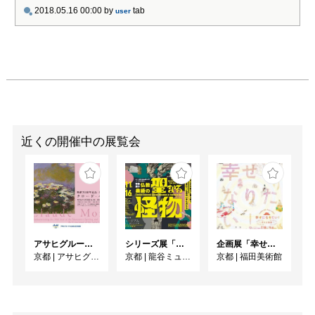
2018.05.16 00:00
by
tab
user
近くの開催中の展覧会
アサヒグループ大山崎山荘美術館 開館30周年記念展「没後100年 クロード・モネ」
シリーズ展「仏教の思想と文化―インドから日本へ―」 特集展示：仏教美術の聖なる怪物
企画展「幸せになりたい！ー祈りの絵画ー」
京都
|
アサヒグループ大山崎山荘美術館
京都
|
龍谷ミュージアム
京都
|
福田美術館