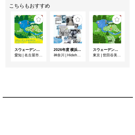
こちらもおすすめ
スウェーデン・テキスタイル 暮らしと自然に息づく北欧デザイン
2026年度 横浜美術大学 助手・副手展
スウェーデン・テキスタイル 暮らしと自然に息づく北欧デザイン
愛知
|
名古屋市美術館
神奈川
|
Hideharu Fukasaku Gallery & Museum(FEI ART MUSEUM YOKOHAMA)
東京
|
世田谷美術館