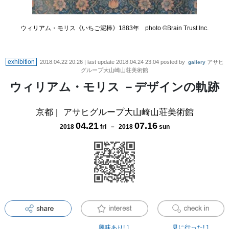
ウィリアム・モリス《いちご泥棒》1883年 photo ©Brain Trust Inc.
exhibition
2018.04.22 20:26
| last update
2018.04.24 23:04
posted by
アサヒ
gallery
グループ大山崎山荘美術館
ウィリアム・モリス －デザインの軌跡
京都
|
アサヒグループ大山崎山荘美術館
04
.
21
07
.
16
2018
fri
－
2018
sun
興味あり!
1
見に行った!
1