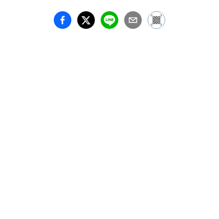
等主要なモリス作品と、
同時代のデザイナーたち
による作品を合わせた56
点を展覧し、美しいくら
しを求めたモリスの生涯
とそのデザインの歩みを
ご紹介します。