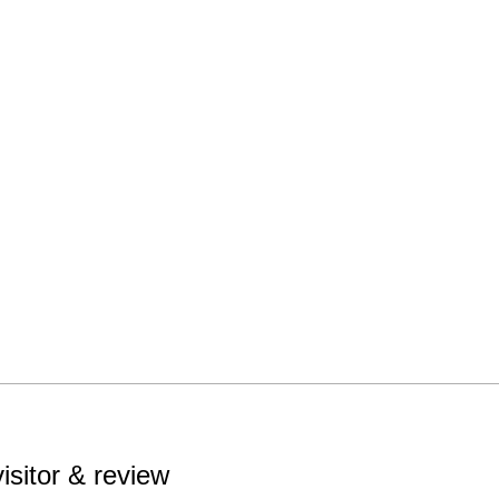
　双子
笛を吹
た。 

宮沢賢
より
visitor & review