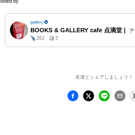
osted by
　つゆ
とす、

　アン
gallery
BOOKS & GALLERY cafe 点滴堂
|
もは

ア
262
5
　さか
たち。

　大ぐ
たに

友達とシェアしましょう！
　五つ
ころ。

　小熊
えは

　そら
あて。」