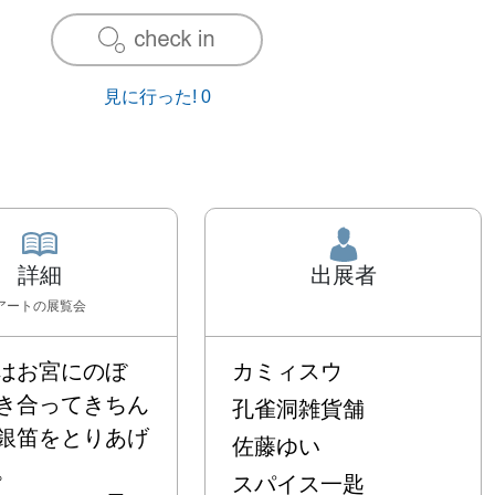
見に行った!
0
詳細
出展者
アート
の展覧会
はお宮にのぼ
カミィスウ
き合ってきちん
孔雀洞雑貨舗
銀笛をとりあげ
佐藤ゆい


スパイス一匙