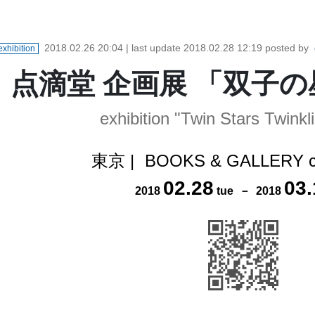
2018.02.26 20:04
| last update
2018.02.28 12:19
posted by
exhibition
点滴堂 企画展 「双子
exhibition "Twin Stars Twinkli
東京
|
BOOKS & GALLERY 
02
.
28
03
.
2018
tue
－
2018