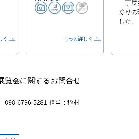
　丁度
ぐりの
した。

しく
もっと詳しく
「あか
そり

　ひろ
ばさ

　あお
展覧会に関するお問合せ
いぬ、

　ひか
090-6796-5281 担当：稲村
ぐろ。

　オリ
たい
