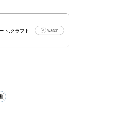
としもとを　お
ドロメダの　く
ート,クラフト
なのくちの　か
まのあしを　き
のばした　　と
のひたいの　う
のめぐりの　め

