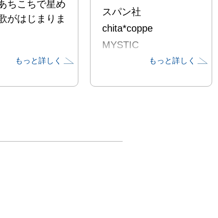
あちこちで星め
スパン社
歌がはじまりま
chita*coppe
MYSTIC
もっと詳しく
もっと詳しく
いめだまの　さ
げた鷲の　　つ
いめだまの　小
りのへびの　と
オンは高く　う