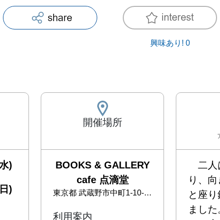
興味あり!
0
開催場所
水)
BOOKS & GALLERY
　二人
cafe 点滴堂
り、向
日)
東京都
武蔵野市中町1-10-3-2F
と座り
ました。
利用案内