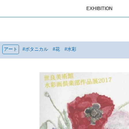
EXHIBITION
アート
#
ボタニカル
#
花
#
水彩