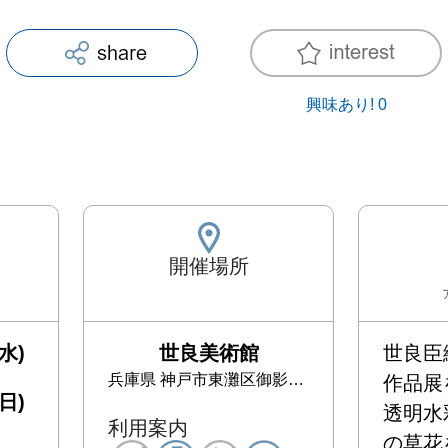
興味あり!
0
開催場所
水)
世良美術館
世良臣
兵庫県
神戸市東灘区御影2-5-21
作品展
日)
透明水
利用案内
の草花