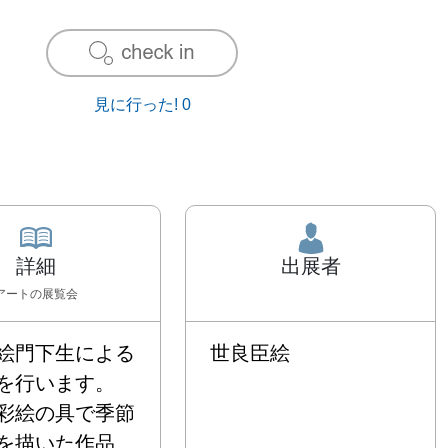
見に行った!
0
詳細
出展者
アート
の展覧会
絵門下生による
世良臣絵
を行います。 
彩絵の具で季節
を描いた作品、