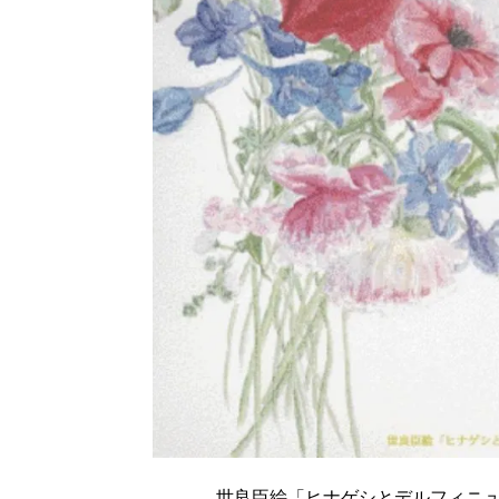
世良臣絵「ヒナゲシとデルフィニ