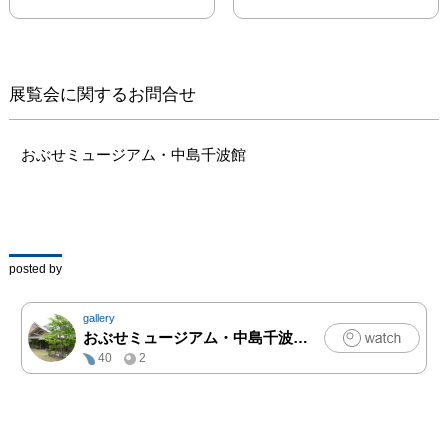
がやってきた」とし、全
国各地に収蔵されている
中島千波作品をお借り
し、一挙に公開します。

展覧会に関するお問合せ
これだけの作品を一堂に
集めて展示することは記
念館としてふさわしく、
おぶせミュージアム・中島千波館
またとない機会となるこ
とは間違いないでしょ
う。おなじみの桜の屏風
作品や国内外の独立峰を
描いた作品、初期の人物
posted by
画のほか、一風変わった
珍しい作品など、多彩な
gallery
画家の姿を追います。見
おぶせミュージアム・中島千波館
|
アート
応えのある作品の数々
40
2
を、是非ご覧ください。