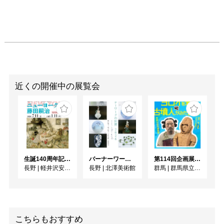
近くの開催中の展覧会
生誕140周年記念企画 ニューヨークの藤田嗣治
バーナーワークの世界 2026
第114回企画展 群馬県金井遺跡群出土品 重要文化財指定記念 「ヨロイを着た古墳人がみた世界－奇跡の金井遺跡群－」
長野
|
軽井沢安東美術館
長野
|
北澤美術館
群馬
|
群馬県立歴史博物館
こちらもおすすめ