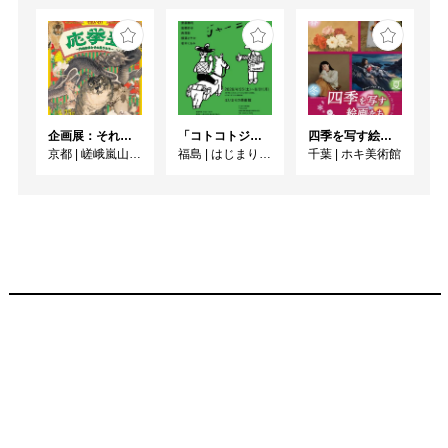
企画展：それいけ！ 応挙塾 －円山応挙とその弟子たち－
「コトコトジャーニー」
四季を写す絵画たち
京都
|
嵯峨嵐山文華館
福島
|
はじまりの美術館
千葉
|
ホキ美術館