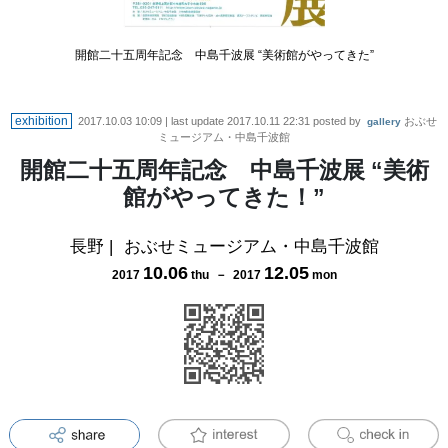
開館二十五周年記念 中島千波展 “美術館がやってきた”
exhibition
2017.10.03 10:09
| last update
2017.10.11 22:31
posted by
おぶせ
gallery
ミュージアム・中島千波館
開館二十五周年記念 中島千波展 “美術
館がやってきた！”
長野
|
おぶせミュージアム・中島千波館
10
.
06
12
.
05
2017
thu
－
2017
mon