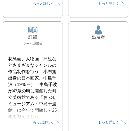
もっと詳しく
もっと詳しく
詳細
出展者
アート
の展覧会
花鳥画、人物画、挿絵な
どさまざまなジャンルの
作品制作を行う、小布施
出身の日本画家、中島千
波（1945～）。中島千波
が47歳の時に開館した町
立美術館である「おぶせ
ミュージアム・中島千波
館」は今年で開館して25
年を迎えました。

もっと詳しく
もっと詳しく
これを記念して本展では
サブタイトルを「美術館