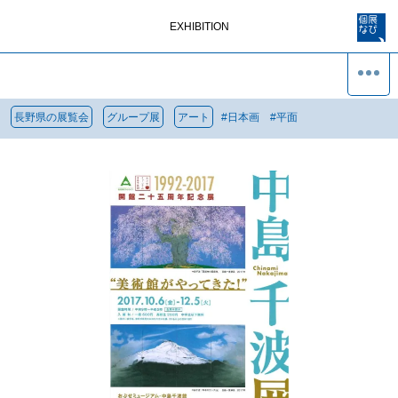
EXHIBITION
長野県の展覧会
グループ展
アート
#
日本画
#
平面