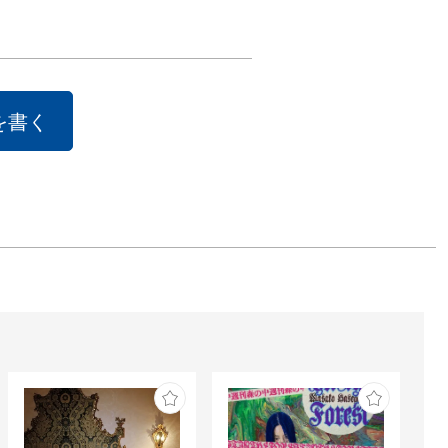
ス州とマヤ文明
りないイメージ
させる。冒頭に
的と書いたが、
を書く
ヤ文明と人類の
過去･現在･未来
憶･知覚･希望と
の意識の三様態
て描き続ける。

つ、ただし・美


チアパスは9月
起きた死者90人
メキシコ大地震