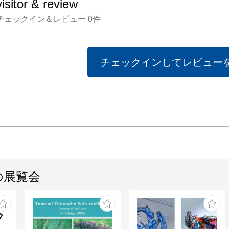
visitor & review
チアパ
チェックイン＆レビュー
0
件
への限
を想起
文明論
チェックインしてレビュー
星はマ
時間の
を、記
日本人
に重ね
(あか
術評論家)
の展覧会
＜注＞
7日に
以上の