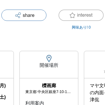
興味あり!
0
開催場所
月)
櫟画廊
マヤ文
東京都
中央区銀座7-10-12 第２柳屋ビルＢ１Ｆ
の内面
土)
津侃

利用案内