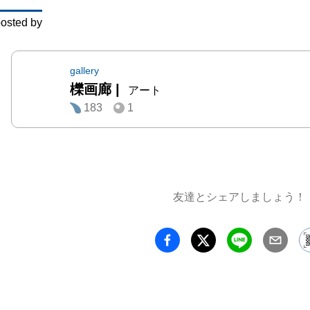
ね、メ
osted by
日常生
の魂にも
　今回
gallery
櫟画廊
|
シコ文
アート
183
1
に媒介
想力に
イメー
う。先
の世界
友達とシェアしましょう！
し、対
共感と
立つ。
図、輝
よるメ