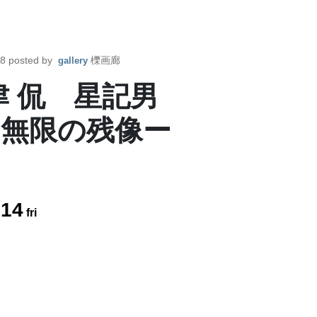
48
posted by
櫟画廊
gallery
 侃 星記男
無限の残像ー
.
14
fri