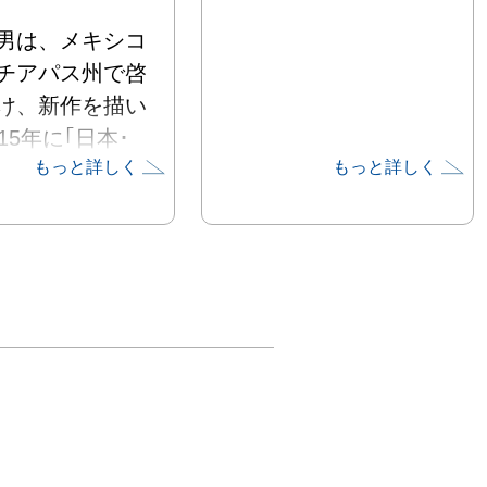
男は、メキシコ
チアパス州で啓
け、新作を描い
15年に｢日本･
もっと詳しく
もっと詳しく
ス芸術交流委員
主催で｢和と心の
展｣を開き、星
した。マヤ文明
を精力的に回
ヤ文明のボナン
スの色鮮やかな
驚嘆した。広大
熱帯村に住むラ
ン族の集落を訪