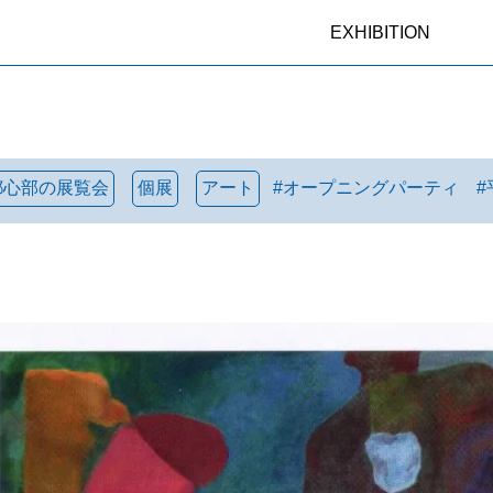
EXHIBITION
都心部の展覧会
個展
アート
#
オープニングパーティ
#