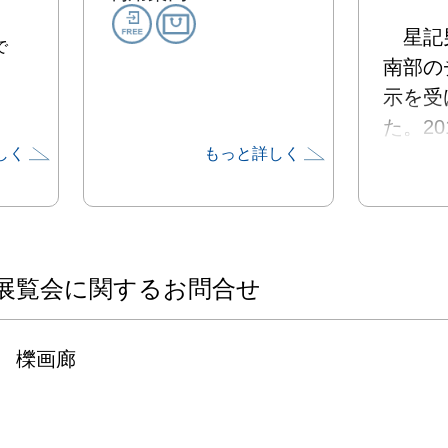
　星記
で
南部の
示を受
た。20
しく
もっと詳しく
テアパ
会｣の
かたち
も渡墨
の遺跡
展覧会に関するお問合せ
り、マ
バック
櫟画廊
壁画に
な低地
カンド