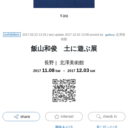
6.jpg
exhibition
2017.09.23 13:26
| last update
2017.10.02 13:08
posted by
北澤美
gallery
術館
飯山和俊 土に遊ぶ展
長野
|
北澤美術館
11
.
08
12
.
03
2017
tue
－
2017
sat
興味あり!
0
見に行った!
0