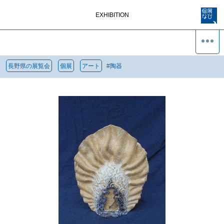
EXHIBITION
長野県の展覧会
個展
アート
#
陶器