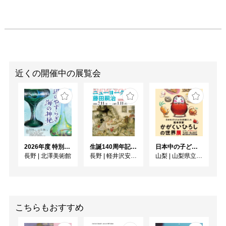
近くの開催中の展覧会
2026年度 特別展「ガレとドーム、アール･ヌーヴォーのガラス 水辺のやすらぎ、海の神秘」
生誕140周年記念企画 ニューヨークの藤田嗣治
日本中の子どもたちを笑顔にした絵本作家 かがくいひろしの世界展
長野
|
北澤美術館
長野
|
軽井沢安東美術館
山梨
|
山梨県立文学館
こちらもおすすめ