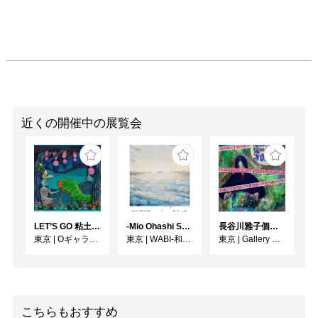
近くの開催中の展覧会
LET’S GO 粘土（クレイ）ジ−
-Mio Ohashi Solo Exhibition - 大橋 澪 作品展 -
長谷川雅子個展「終わりなき森の美術館」
東京
|
Oギャラリー
東京
|
WABI-和・美-
東京
|
Gallery MUMON
こちらもおすすめ