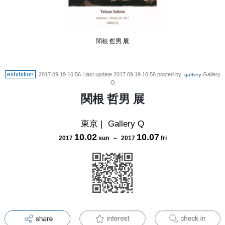
関根 哲男 展
exhibition
2017.09.19 10:56
| last update
2017.09.19 10:58
posted by
Gallery
gallery
Q
関根 哲男 展
東京
|
Gallery Q
10
.
02
10
.
07
2017
sun
－
2017
fri