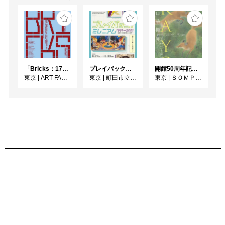
「Bricks：17人のかたち」
プレイバック！ミレニアム1991→2001 版画が／版画で越えた境界
開館50周年記念 山口華楊展
東京
|
ART FACTORY城南島
東京
|
町田市立国際版画美術館
東京
|
ＳＯＭＰＯ美術館