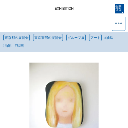
EXHIBITION
東京都の展覧会
東京東部の展覧会
グループ展
アート
#
油絵
#
油彩
#
絵画