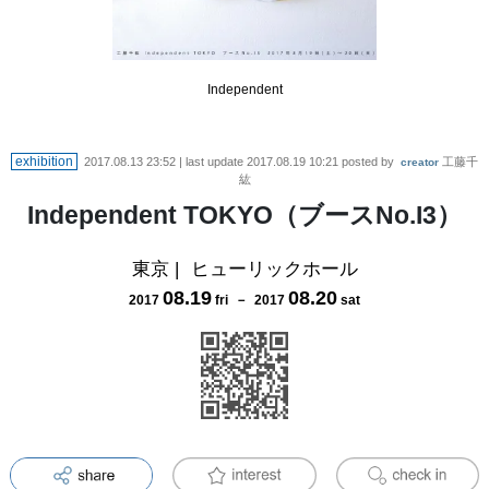
Independent
exhibition
2017.08.13 23:52
| last update
2017.08.19 10:21
posted by
工藤千
creator
紘
Independent TOKYO（ブースNo.I3）
東京
|
ヒューリックホール
08
.
19
08
.
20
2017
fri
－
2017
sat