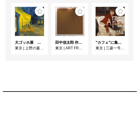
大ゴッホ展 夜のカフェテラス
田中信太郎 作品展
”カフェ”に集う芸術家 ー印象派からゴッホ、ロートレック、ピカソまで
東京
|
上野の森美術館
東京
|
ART FRONT GALLERY
東京
|
三菱一号館美術館