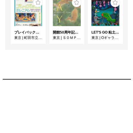
プレイバック！ミレニアム1991→2001 版画が／版画で越えた境界
開館50周年記念 山口華楊展
LET’S GO 粘土（クレイ）ジ−
東京
|
町田市立国際版画美術館
東京
|
ＳＯＭＰＯ美術館
東京
|
Oギャラリー