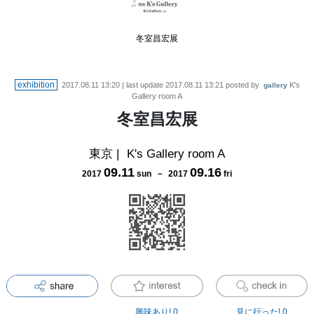
冬室昌宏展
exhibition
2017.08.11 13:20
| last update
2017.08.11 13:21
posted by
K's
gallery
Gallery room A
冬室昌宏展
東京
|
K's Gallery room A
09
.
11
09
.
16
2017
sun
－
2017
fri
興味あり!
0
見に行った!
0