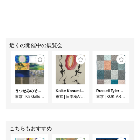
近くの開催中の展覧会
うつせみのそら展
Koike Kasumi Web個展 ラ・ダンス
Russell Tyler From the Shore（海辺から）
東京
|
K's Gallery room A
東京
|
日本橋Art.jp
東京
|
KOKI ARTS
こちらもおすすめ