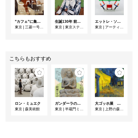
手本として扱われたのが
絵画、素描、彫刻といっ
た作品でした。弟子たち
”カフェ”に集う芸術家 ー印象派からゴッホ、ロートレック、ピカソまで
生誕130年 前田寛治 ポエジイとレアリスム 一九三〇年協会設立100年
エットレ・ソットサス —魔法がはじまるとき、デザインは生まれる
は先生の素描を間近にみ
東京
|
三菱一号館美術館
東京
|
東京ステーションギャラリー
東京
|
アーティゾン美術館
ながら学び、日々鍛錬に
勤しんでいたことでしょ
う。

ミケランジェロは弟子の
こちらもおすすめ
アントニオに「毎日デッ
サンしなさい」と言って
います。

レオナルドは以下の言葉
を残しています。「素描
家よ、君が立派で有益な
修業をしたいと思うな
ロン・ミュエク
ガンダーラの仏像と仏伝ー釈尊のすがたー
大ゴッホ展 夜のカフェテラス
ら、じっくりと素描する
東京
|
森美術館
東京
|
半蔵門ミュージアム
東京
|
上野の森美術館
ようにせよ。さまざまな
明るさを持つものの中
で、どの部分が第一の明
るさであるか、同様に、