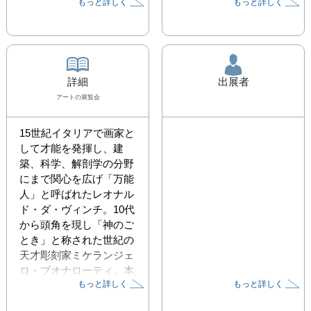
もっと詳しく
もっと詳しく
詳細
出展者
アート
の展覧会
15世紀イタリアで画家と
して才能を発揮し、建
築、科学、解剖学の分野
にまで関心を広げ「万能
人」と呼ばれたレオナル
ド・ダ・ヴィンチ。10代
から頭角を現し「神のご
とき」と称された世紀の
天才彫刻家ミケランジェ
ロ・ブオナローティ。本
もっと詳しく
もっと詳しく
展は、芸術家の力量を示
す上で最も重要とされ、