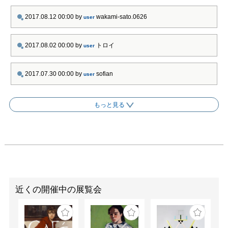
る競作、あるいは、考え
の違いから起こる対立な
2017.08.12 00:00
by
wakami-sato.0626
user
ど互いを強く意識してい
ました。本展では「顔
2017.08.02 00:00
by
トロイ
user
貌」、「絵画と彫刻のパ
ラゴーネ＊イタリア語で
比較という意味」、「人
2017.07.30 00:00
by
sofian
user
体表現」、「馬と建
築」、「レダと白鳥」、
「手稿」、「書簡・詩
もっと見る
歌」、「肖像」の8テー
マに沿って両者の作品を
対比する日本初の試みで
す。

イタリアが生んだ2大天
才の素描とは？

近くの開催中の展覧会
レオナルドもミケランジ
ェロも弟子や追随者がい
ましたが、彼らにとって
学ぶべき対象、まさにお