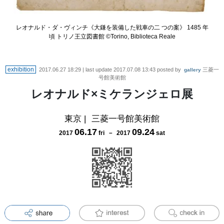
レオナルド・ダ・ヴィンチ《大鎌を装備した戦車の二 つの案》 1485 年
頃 トリノ王立図書館 ©Torino, Biblioteca Reale
exhibition
2017.06.27 18:29
| last update
2017.07.08 13:43
posted by
三菱一
gallery
号館美術館
レオナルド×ミケランジェロ展
東京
|
三菱一号館美術館
06
.
17
09
.
24
2017
fri
－
2017
sat