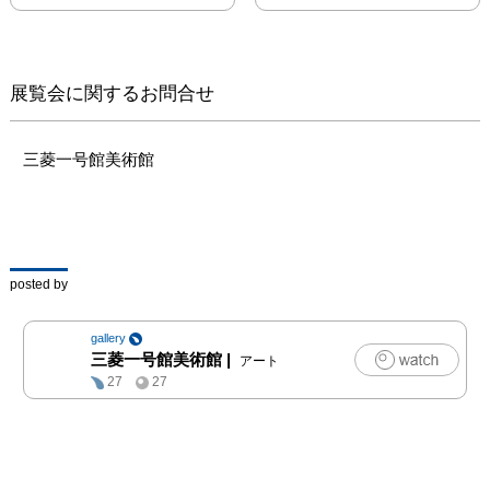
全ての創造の源である素
描（ディゼーニョ）に秀
でた2人を対比する日本
初の展覧会です。素描の
展覧会に関するお問合せ
ほかに油彩画、手稿、書
簡など、トリノ王立図書
館やカーサ・ブオナロー
三菱一号館美術館
ティ所蔵品を中心におよ
そ65点が一堂に会しま
す。「最も美しい」素描
とされる、レオナルド作
《少女の頭部／〈岩窟の
posted by
聖母〉の天使のための習
作》と、ミケランジェロ
gallery
作《〈レダと白鳥〉の頭
三菱一号館美術館
|
アート
部のための習作》を間近
27
27
で見比べる貴重な機会と
なります。

ルネサンスとは

14～16世紀にかけて古代