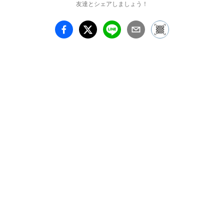
友達とシェアしましょう！
ギリシア・ローマの古典
文芸復興を目指す運動と
してイタリアで興ったル
ネサンスは、美術におい
て絵画や彫刻といった芸
術で古代を通して自然主
義を研究することを指し
ます。「自然」をあるが
ままに再現するため、解
剖学に基づいた人体の把
握、遠近法に則った奥行
きや立体感、陰影法に忠
実な表現といった基本的
な規則を順守しました。
現代を生きる我々のいう
「ルネサンス」という言
葉は、19世紀中盤に歴史
家のジュール・ミシュレ
やヤーコブ・ブルクハル
トらにより歴史概念とし