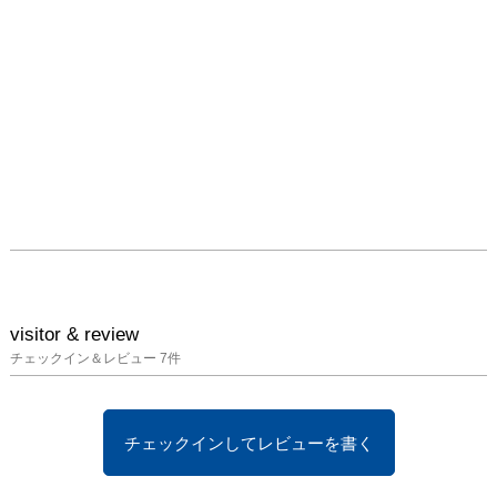
て用いられ、市民権を得
ていまに至ります。ジョ
ルジョ・ヴァザーリが
『美術家列伝』の中で
「再び生まれる」という
意味のイタリア語「リナ
シッタ」を用いたことが
起源であるとされていま
す。

レオナルド・ダ・ヴィン
チ（1452-1519）とミケ
ランジェロ・ブオナロー
ティ（1475+1564）

visitor & review
レオナルドは、ミケラン
チェックイン＆レビュー
7
件
ジェロよりも23歳年上で
すが、2人は「宿命のラ
イバル」といわれていま
チェックインしてレビューを書く
す。フィレンツェのヴェ
ッキオ宮殿の壁画におけ