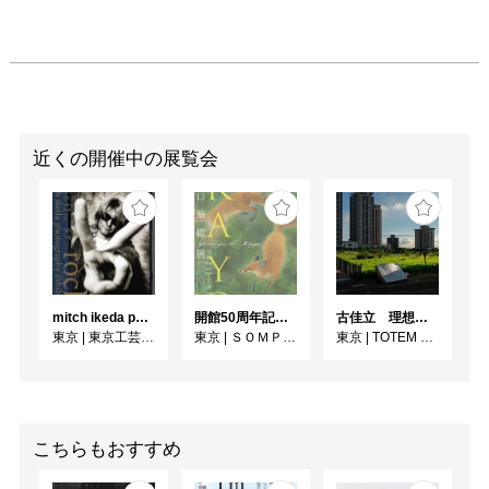
近くの開催中の展覧会
mitch ikeda photography exhibition「rocks」
開館50周年記念 山口華楊展
古佳⽴ 理想と荒野のあいだ
東京
|
東京工芸大学 写大ギャラリー
東京
|
ＳＯＭＰＯ美術館
東京
|
TOTEM POLE PHOTO GALLERY
こちらもおすすめ