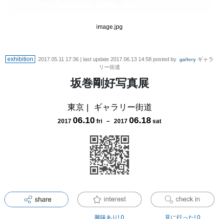
image.jpg
exhibition
2017.05.11 17:36
| last update
2017.06.13 14:58
posted by
ギャラ
gallery
リー街道
坂巻剛好写真展
東京
|
ギャラリー街道
06
.
10
06
.
18
2017
fri
－
2017
sat
興味あり!
0
見に行った!
0