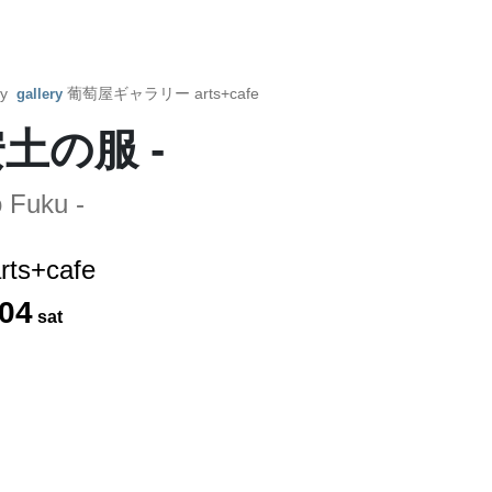
by
葡萄屋ギャラリー arts+cafe
gallery
土の服 -
o Fuku -
s+cafe
04
sat