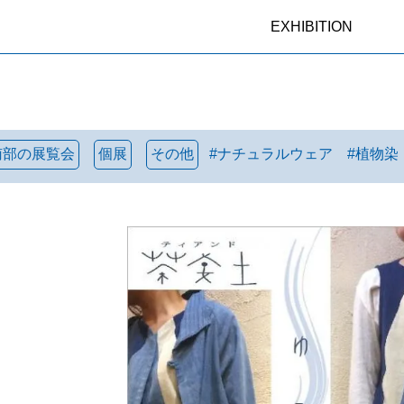
EXHIBITION
南部の展覧会
個展
その他
#
ナチュラルウェア
#
植物染