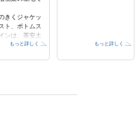
のきくジャケッ
スト、ボトムス
インは、茶安土
もっと詳しく
もっと詳しく
だ30年の歳月
で生まれたも
タチの組み合わ
しみながら作り


にも、楽しい気
なってもらえた
いです。