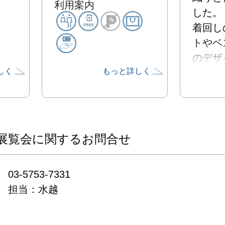
利用案内
した。

着回し
トやベ
のデザ
しく
もっと詳しく
が歩ん
のなか
の。

色やカ
せを楽
展覧会に関するお問合せ
ました。
皆さん
03-5753-7331

持ちに
担当：水越
ら嬉し