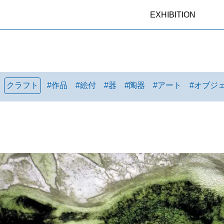
EXHIBITION
クラフト
#
作品
#
絵付
#
器
#
陶器
#
アート
#
オブジ