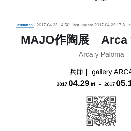
2017.04.23 14:50
| last update
2017.04.23 17:31
p
exhibition
MAJO作陶展 Arca y
Arca y Paloma
兵庫
|
gallery ARC
04
.
29
05
.
2017
fri
－
2017