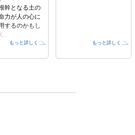
根幹となる土の
命力が人の心に
用するのかもし


もっと詳しく
もっと詳しく
した闇の中で箱
地を探して鳥が
した。

がて器となって
たちのもとに戻
した。

らもらった命の