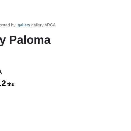
osted by
gallery ARCA
gallery
 Paloma
A
12
thu