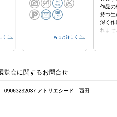
作品の
持つ生
深く作
れません。
しく
もっと詳しく
混沌と
舟から

希望の
放たれま
展覧会に関するお問合せ
鳥はや
わたし
09063232037 アトリエシード　西田
ってきま
自然か
息吹を
