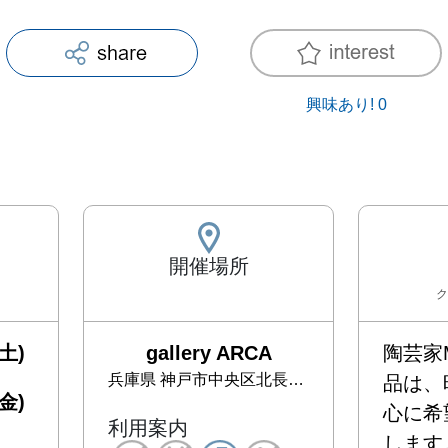
興味あり!
0
開催場所
ク
土)
gallery ARCA
陶芸家
兵庫県
神戸市中央区北長狭通4丁目7-3-201
品は、
金)
心に希
利用案内
します。