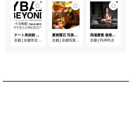
テート美術館 ― YBA & BEYOND 世界を変えた90s英国アート
夏樹螢石 写真展「四季彩ノ国」
馬場磨貴 個展 「DONOR」
京都
|
京都市京セラ美術館
京都
|
京都写真美術館 ギャラリー・ジャパネスク
京都
|
PURPLE