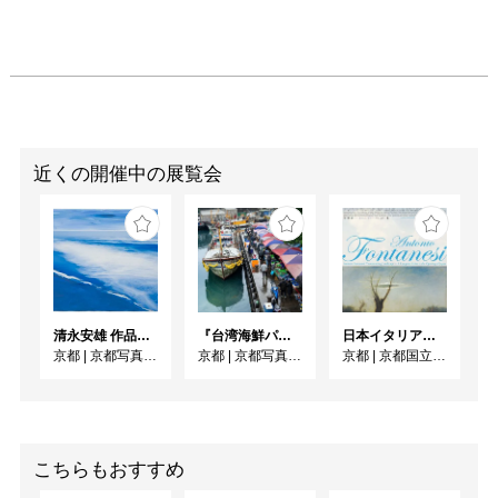
近くの開催中の展覧会
清永安雄 作品展「Sea」
『台湾海鮮パラダイス』出版記念 清永安雄 写真展
日本イタリア国交樹立160周年記念／フォンタネージ来日150周年記念 フォンタネージーイタリアの光・心の風景
京都
|
京都写真美術館 ギャラリー・ジャパネスク
京都
|
京都写真美術館 ギャラリー・ジャパネスク
京都
|
京都国立近代美術館
こちらもおすすめ