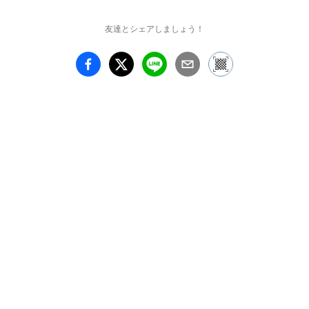
穴澤和紗HP 
友達とシェアしましょう！
http://anazawakazusa.wo
rdpress.com

画廊お問合せ

http://gallerynatsuka.na.c
oocan.jp/index.html

月曜～土曜:11:00-18:30

0362651889