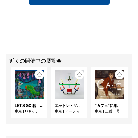
近くの開催中の展覧会
LET’S GO 粘土（クレイ）ジ−
エットレ・ソットサス —魔法がはじまるとき、デザインは生まれる
”カフェ”に集う芸術家 ー印象派からゴッホ、ロートレック、ピカソまで
東京
|
Oギャラリー
東京
|
アーティゾン美術館
東京
|
三菱一号館美術館