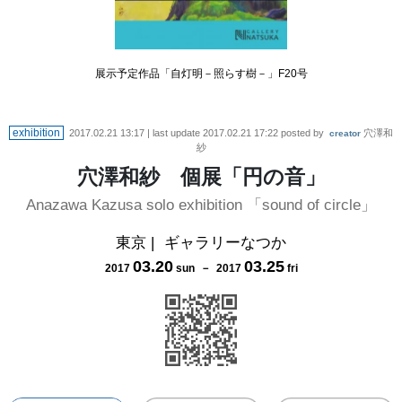
展示予定作品「自灯明－照らす樹－」F20号
exhibition
2017.02.21 13:17
| last update
2017.02.21 17:22
posted by
穴澤和
creator
紗
穴澤和紗 個展「円の音」
Anazawa Kazusa solo exhibition 「sound of circle」
東京
|
ギャラリーなつか
03
.
20
03
.
25
2017
sun
－
2017
fri