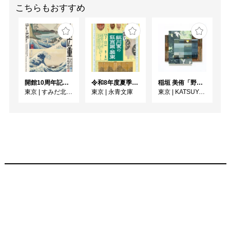
こちらもおすすめ
開館10周年記念 「北斎 広重 ふたりの富士、それぞれの富士」
令和8年度夏季展 えいえいやっとな！蔵出し！細川家の狂言面・装束
稲垣 美侑「野辺」
東京
|
すみだ北斎美術館
東京
|
永青文庫
東京
|
KATSUYA SUSUKI GALLERY