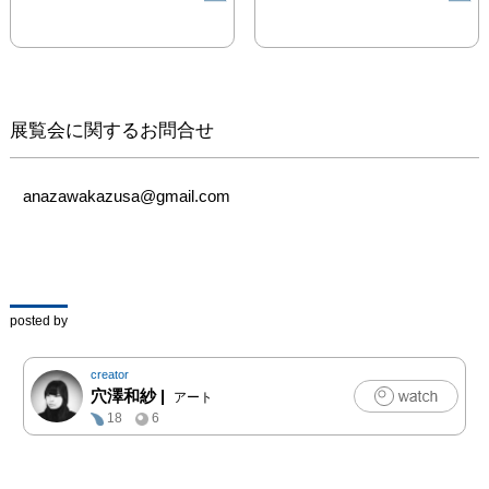
11時〜18時半（最終日17
時まで） 

ギャラリーなつか 入場
無料 

展覧会に関するお問合せ
禅語や円相をテーマに
花・植物や人物などを描
anazawakazusa@gmail.com
いた日本画作品約10点～
15点展示販売致します。

作品についてのお問い合
わせ、オーダーなどお仕
事随時承ります。

posted by
作家は全日程終日在廊致
します。 

creator
お近くにお越しの際は是
穴澤和紗
|
アート
非お気軽に御高覧くださ
18
6
い。 

よろしくお願い申し上げ
ます。
