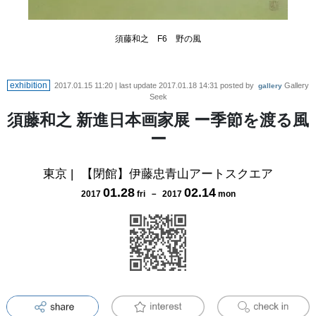
須藤和之 F6 野の風
exhibition
2017.01.15 11:20
| last update
2017.01.18 14:31
posted by
Gallery
gallery
Seek
須藤和之 新進日本画家展 ー季節を渡る風
ー
東京
|
【閉館】伊藤忠青山アートスクエア
01
.
28
02
.
14
2017
fri
－
2017
mon