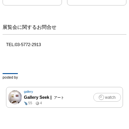
ており、本展覧会では、
この表紙装丁画のために
制作した原画作品も初公
開すると共に、村上太胤
展覧会に関するお問合せ
管主の法話を行うなど、
各種イベントも開催致し
ます。

TEL:03-5772-2913
◆須藤和之略歴

1981年　群馬県生まれ

2005年　多摩美術大学絵
画学科日本画専攻卒業

posted by
2006年　第3回前田青邨
記念大賞展　奨励賞　
gallery
(同08入選) 

Gallery Seek
|
アート
2007年　東京藝術大学大
55
4
学院美術研究科文化財 
保存学専攻保存修復日本
画修了

　　　　 東京藝術大学