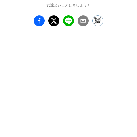
大学院修了制作　東京藝
友達とシェアしましょう！
術大学買上

　　　　 有芽の会　(池
袋西武)　(同08、09日本
更正保護協会理事長賞、
10)

2010年　東京藝術大学大
学院美術研究科文化財 
保存学専攻保存修復日本
画博士課程修了

　　　　 東京藝術大学
大学院博士課程修了　博
士審査展 　お仏壇のは
せがわ賞特別賞

　　　　 刻の会(ギャラ
リー和田) 　アートフェ
ア東京出品

2012年　ULTRA005出品

現在 日本美術院院友 　
慶應義塾大学非常勤講師