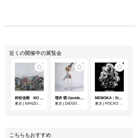
近くの開催中の展覧会
村松佳樹 NO SEQUENCE
増井 萌 Upside-Down
MEMOKA ; Stability is Temporary
東京
|
NANZUKA UNDERGROUND
東京
|
DiEGO表参道
東京
|
POCKO GALLERY TOKYO
こちらもおすすめ