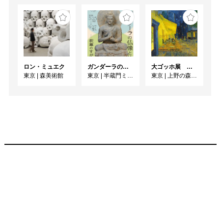
ロン・ミュエク
ガンダーラの仏像と仏伝ー釈尊のすがたー
大ゴッホ展 夜のカフェテラス
東京
|
森美術館
東京
|
半蔵門ミュージアム
東京
|
上野の森美術館