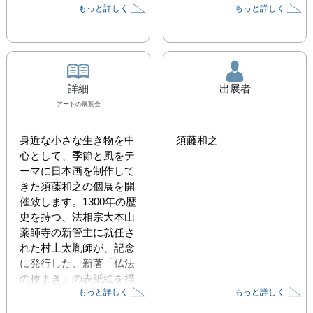
もっと詳しく
もっと詳しく
詳細
出展者
アート
の展覧会
身近な小さな生き物を中
須藤和之
心として、季節と風をテ
ーマに日本画を制作して
きた須藤和之の個展を開
催致します。1300年の歴
史を持つ、法相宗大本山
薬師寺の新管主に就任さ
れた村上太胤師が、記念
に発行した、新著「仏法
の種まき」の表紙絵を描
もっと詳しく
もっと詳しく
くなど、近年活躍の場を
画壇以外にも大きく広げ