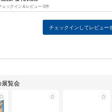
ています
チェックイン＆レビュー
0
件
本展で
前半か
中より
チェックインしてレビュー
ングを
ピンク
を持ち
198
ジェ、
ークで
予定で
の展覧会
グはエ
もので
西山美
露を垣