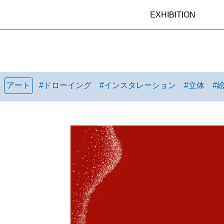
EXHIBITION
アート
#
ドローイング
#
インスタレーション
#
立体
#