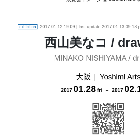
2017.01.12 19:09
| last update
2017.01.13 09:18
p
exhibition
西山美なコ / dra
MINAKO NISHIYAMA / dr
大阪
|
Yoshimi Art
01
.
28
02
.
2017
fri
－
2017