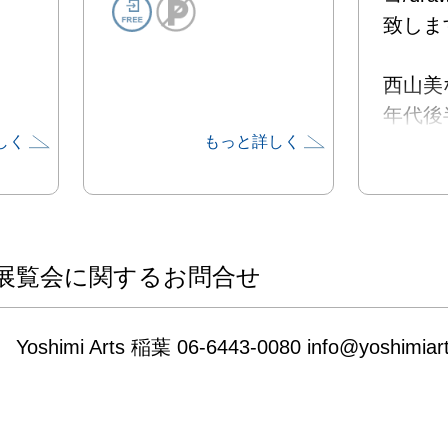
致します。
西山美
年代後
しく
もっと詳しく
を用い
作し、
ゃんハ
る《ザ
す》(1
展覧会に関するお問合せ
き割り
少女文
Yoshimi Arts 稲葉 06-6443-0080 info@yoshimiar
た立体
めまし
サブカ
とした