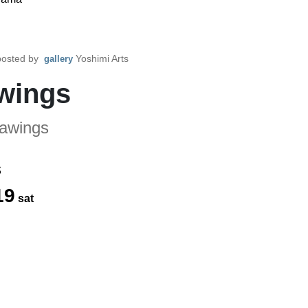
osted by
Yoshimi Arts
gallery
wings
awings
s
19
sat