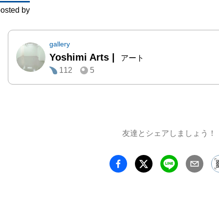
osted by
し始め
す。 

その後
gallery
Yoshimi Arts
|
こった
アート
112
5
災を経
といっ
を用い
《Suga
(199
友達とシェアしましょう！
く壊れ
作し始
から作
が一変
ますが
変わっ