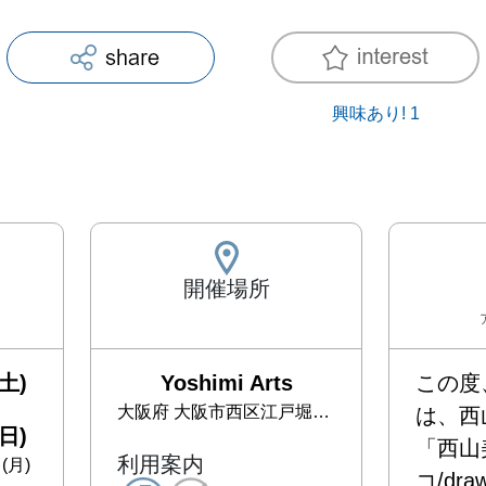
興味あり!
1
開催場所
土)
Yoshimi Arts
この度、Y
大阪府
大阪市西区江戸堀1-8-24若狭ビル3F
は、西
日)
「西山
利用案内
(月)
コ/dr