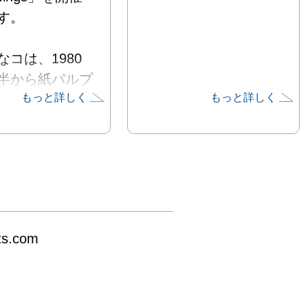


なコは、1980
半から紙パルプ
もっと詳しく
もっと詳しく
た立体作品を制
巨大な「リカち
ウス」を思わせ
・ピんくはう
991)や宝塚の書
風の作品など、
化を前面に出し
ts.com
作品で注目を集
た。日本独自の
ルチャーを媒介
美術作品を制作