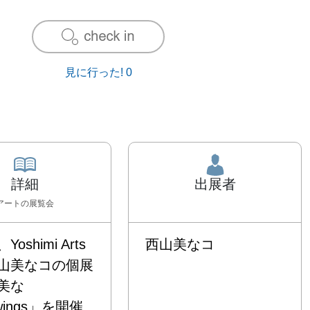
見に行った!
0
詳細
出展者
アート
の展覧会
oshimi Arts
西山美なコ
山美なコの個展
美な
awings」を開催