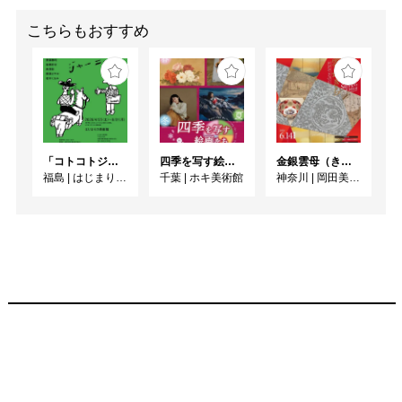
こちらもおすすめ
「コトコトジャーニー」
四季を写す絵画たち
金銀雲母（きら）きら ーかがやきの日本美術ー
福島
|
はじまりの美術館
千葉
|
ホキ美術館
神奈川
|
岡田美術館