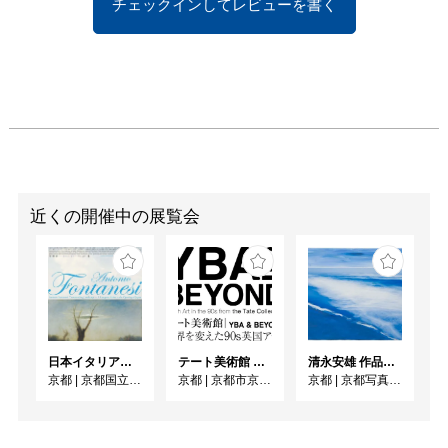
チェックインしてレビューを書く
近くの開催中の展覧会
日本イタリア国交樹立160周年記念／フォンタネージ来日150周年記念 フォンタネージーイタリアの光・心の風景
テート美術館 ― YBA & BEYOND 世界を変えた90s英国アート
清永安雄 作品展「Sea」
京都
|
京都国立近代美術館
京都
|
京都市京セラ美術館
京都
|
京都写真美術館 ギャラリー・ジャパネスク