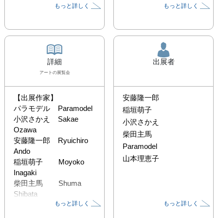
もっと詳しく
もっと詳しく
詳細
出展者
アート
の展覧会
【出展作家】

安藤隆一郎
パラモデル    Paramodel

稲垣萌子
小沢さかえ    Sakae 
小沢さかえ
Ozawa

柴田主馬
安藤隆一郎    Ryuichiro 
Paramodel
Ando

山本理恵子
稲垣萌子        Moyoko 
Inagaki

柴田主馬        Shuma 
Shibata

もっと詳しく
もっと詳しく
山本理恵子　Rieko 
Yamamoto