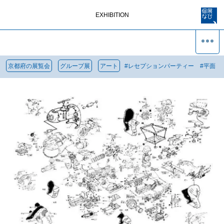
EXHIBITION
京都府の展覧会
グループ展
アート
#
レセプションパーティー
#
平面