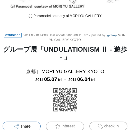
(c) Paramodel courtesy of MORI YU GALLERY
exhibition
2011.05.10 14:00
| last update
2025.08.11 09:17
posted by
MORI
gallery
YU GALLERY KYOTO
グループ展「UNDULATIONISM Ⅱ - 遊歩
- 」
京都
|
MORI YU GALLERY KYOTO
05
.
07
06
.
04
2011
fri
－
2011
fri