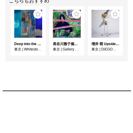
こちらもおすすめ
Deep into the Blue―蒼の深層へ：木梨アイネ、名坂千吉郎、猪熊克芳
長谷川雅子個展「終わりなき森の美術館」
増井 萌 Upside-Down
東京
|
Whitestone Gallery
東京
|
Gallery MUMON
東京
|
DiEGO表参道