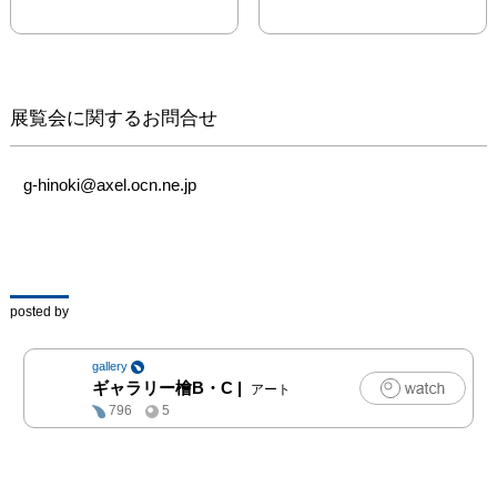
市川晶子

糸数 都

大嶌 幹

大室有美

展覧会に関するお問合せ
千葉弘美

野口節子

藤下 覚

g-hinoki@axel.ocn.ne.jp
安岡良樹
posted by
gallery
ギャラリー檜B・C
|
アート
796
5