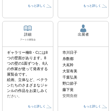
もっと詳しく
もっと詳しく
詳細
出展者
アート
の展覧会
ギャラリー檜B・Cには8
市川日子
つの壁面があります。8
糸数都
つの壁の1面ずつを、8人
大嶌幹
の作家が使って発表する
大室有美
展覧会です。

千葉弘美
絵画、立体など、ベテラ
野口節子
ンたちのさまざまなジャ
藤下覚
ンルの作品をお楽しみく
安岡良樹
ださい。

もっと詳しく
もっと詳しく
出展作家
