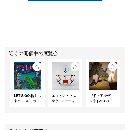
近くの開催中の展覧会
LET’S GO 粘土（クレイ）ジ−
エットレ・ソットサス —魔法がはじまるとき、デザインは生まれる
ギド・アルゼンチーニ写真展 『女性的宇宙』
東京
|
Oギャラリー
東京
|
アーティゾン美術館
東京
|
Art Gallery M84