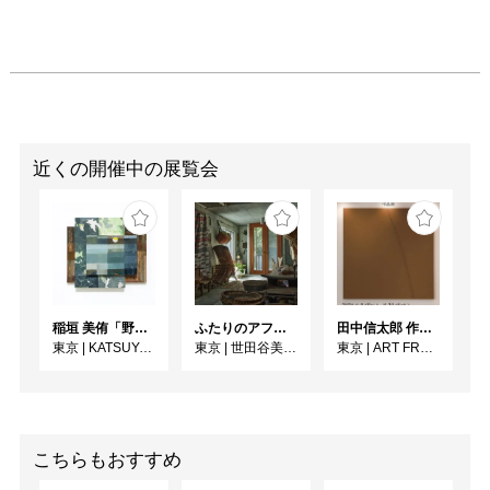
近くの開催中の展覧会
稲垣 美侑「野辺」
ふたりのアフリカ、手仕事の宇宙 人類学者・川田順造と陶芸作家・小川待子のコレクション
田中信太郎 作品展
東京
|
KATSUYA SUSUKI GALLERY
東京
|
世田谷美術館
東京
|
ART FRONT GALLERY
こちらもおすすめ