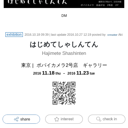
DM
exhibition
2016.10.18 09:39
| last update
2016.10.27 12:19
posted by
Aki
creator
はじめてしゃしんてん
Hajimete Shashinten
東京
|
ポパイカメラ2号店 ギャラリー
11
.
18
11
.
23
2016
thu
－
2016
tue