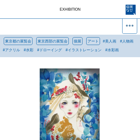
EXHIBITION
東京都の展覧会
東京西部の展覧会
個展
アート
#
美人画
#
人物画
#
アクリル
#
水彩
#
ドローイング
#
イラストレーション
#
水彩画