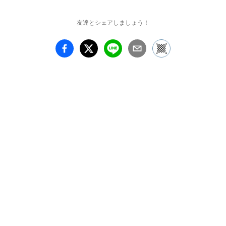
てくれます。

友達とシェアしましょう！
寒い中ですが、どうぞご
高覧いただけましたら幸
いです。 

■会期

2016/12/13(tue)-12/25(su
n)

11:00-20:00　※12/19月
曜休館

■会場

The Artcomplex Center of 
Tokyo

160-0015 東京都新宿区
大京町12-9 2F ACT2

TEL 03-3341-3253

■webページ
