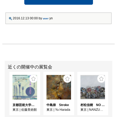
2016.12.13 00:00
by
yn
user
近くの開催中の展覧会
京都芸術大学通信教育課程 ゆうゆう会日本画展
中島崇 Stroke
村松佳樹 NO SEQUENCE
東京
|
佐藤美術館
東京
|
Yu Harada
東京
|
NANZUKA UNDERGROUND