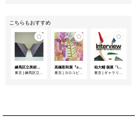
こちらもおすすめ
練馬区立美術館コレクション 若林奮－Run and Rest－｜寺田真由美－不在の存在－
高橋彩和展『asobo』
柏大輔 個展「Interview」
東京
|
練馬区立美術館
東京
|
ヨロコビtoギャラリー
東京
|
ギャラリー・パリオ