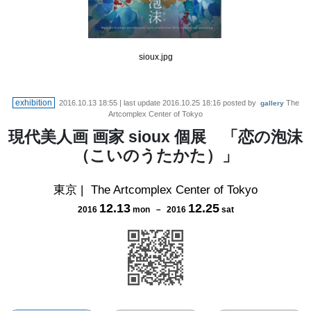
sioux.jpg
exhibition
2016.10.13 18:55
| last update
2016.10.25 18:16
posted by
The
gallery
Artcomplex Center of Tokyo
現代美人画 画家 sioux 個展 「恋の泡沫
（こいのうたかた）」
東京
|
The Artcomplex Center of Tokyo
12
.
13
12
.
25
2016
mon
－
2016
sat