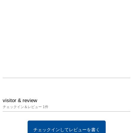
http://www.gallerycomple
x.com/schedule/ACT162/
sioux.html

■作家紹介

sioux（スー）

現代美人画 画家・イラ
ストレーター

学生時代より描き続けて
きた女性をテーマ・モチ
ー
visitor & review
チェックイン＆レビュー
1
件
チェックインしてレビューを書く