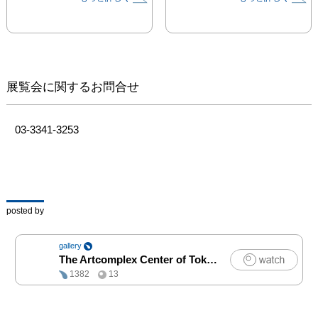
目に見える彩りの刹那に
危ういもので

美しさは

意志と熱量に満ちた強く
逞しいもの

展覧会に関するお問合せ
こんなに双極の魅力をい
っぱいに詰め込んだお話
03-3341-3253
が

わたしの「人魚姫」で
す。

posted by
それと、人魚の彼女たち
は必ずおしゃれで

gallery
深海ファッションってど
The Artcomplex Center of Tokyo
|
アート
んな感じ？という ちい
1382
13
さな頃にぬり絵や着せ替
えを楽しんだ ような想
像を たくさんかきたて