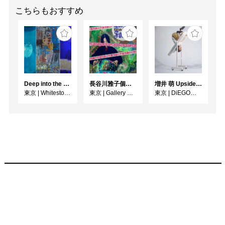
こちらもおすすめ
Deep into the Blue―蒼の深層へ：木梨アイネ、名坂千吉郎、猪熊克芳
長谷川雅子個展「終わりなき森の美術館」
増井 萌 Upside-Down
東京
|
Whitestone Gallery
東京
|
Gallery MUMON
東京
|
DiEGO表参道