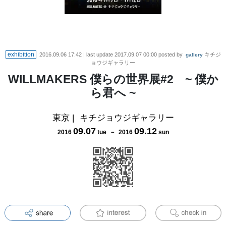
exhibition
2016.09.06 17:42
| last update
2017.09.07 00:00
posted by
キチジ
gallery
ョウジギャラリー
WILLMAKERS 僕らの世界展#2 ~ 僕か
ら君へ ~
東京
|
キチジョウジギャラリー
09
.
07
09
.
12
2016
tue
－
2016
sun