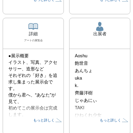
詳細
出展者
アート
の展覧会
●展示概要

Aoshu
イラスト、写真、アクセ
飽世音
サリー、造形など

あんちょ
それぞれの「好き」を追
uka
求し集まった展示会で
k.
す。

齊藤洋樹
僕から君へ、“あなた”が
じゃあにぃ
見て、

TAKI
初めてこの展示会は完成
します。

ひねくれ少女
もっと詳しく
もっと詳しく
メンバー 一同、皆様の
ふゆはる.
ご来場を
