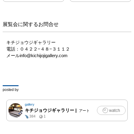
心よりお待ちしておりま
す。

展覧会に関するお問合せ
●作家プロフィール

Ayane.（あやね） / 
AOSHU（あおしゅー）/ 
キチジョウジギャラリー

Hiroki Saito（ひろき　さ
電話：０４２２−４８−３１１２

いとう）/ k.（けい）

メールinfo@kichijojigallery.com
Luna（るな） / rii（り
ぃ） / TAKI（たき） / 
Uka（うか） / 飽世音
（あきお）

あんちょ / じゃあにぃ / 
posted by
ひねくれ少女 / ふゆはる. 
/ めるこ / まりも

gallery
キチジョウジギャラリー
|
アート
384
1
●作家ホームページ

ホームパージ：
http://fam1031zk1.wixsite