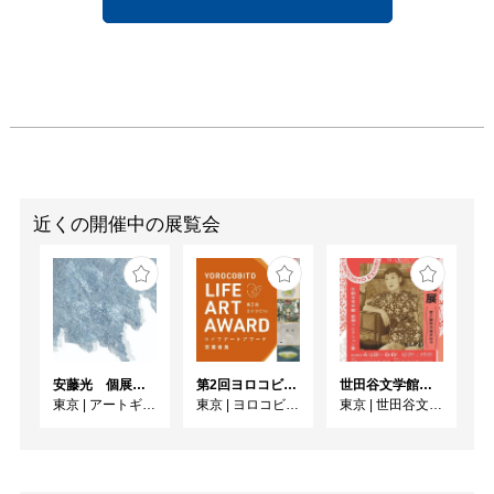
近くの開催中の展覧会
安藤光 個展『ドローイング細密画展2026』
第2回ヨロコビtoライフアートアワード受賞者展
世田谷文学館コレクション展 没後30年 宇野千代展
東京
|
アートギャラリー絵の具箱
東京
|
ヨロコビtoギャラリー
東京
|
世田谷文学館