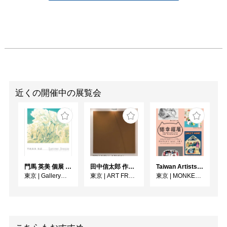
近くの開催中の展覧会
門馬 英美 個展 Summer Breeze
田中信太郎 作品展
Taiwan Artists Cat Exhibition「猫幸福展」
東京
|
Gallery子の星
東京
|
ART FRONT GALLERY
東京
|
MONKEY GALLERY