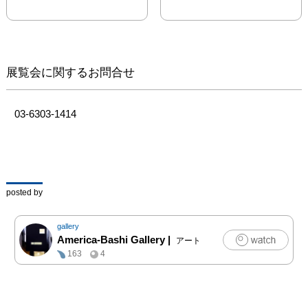
が国交回復に向けての交
渉を急速に進めてい
る”とのニュースが流れ
てきた。国交関係の回復
自体はとても素晴らしい
展覧会に関するお問合せ
事だが、それは同時に長
い間沈黙していた時間に
終止符を打つことをも示
03-6303-1414
唆している。16世紀から
20世紀初頭に建てられた
歴史ある建築物が多く残
るハバナ旧市街、街を走
る1940年代や50年代のア
posted by
メリカ製のクルマ、サン
チャゴ・デ・クーバやト
gallery
リニダーなどの地方都市
America-Bashi Gallery
|
アート
の路地裏に流れる音楽、
163
4
人懐っこい笑顔の人々、
ノスタルジックなこの国
の20世紀遺産の数々。

10年ぶりに訪れたキュー