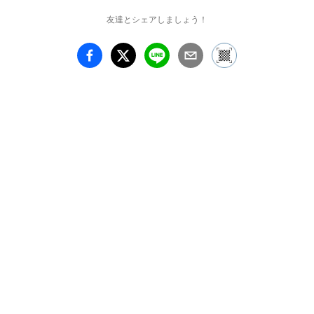
バは懐かしくも確実に変
友達とシェアしましょう！
わりつつあった。パンド
ラの箱はすでに開けられ
たのだ。2015年に再訪し
古き佳き時代の遺産とも
云うべきクルマや建築物
や人々のスナップ作品を
中心に、2005年に撮影し
たポートレートも展示し
ます。