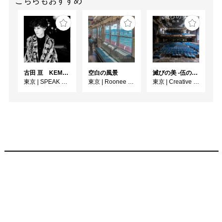
こちらもおすすめ
古田 亘 KEMONOHARA －玉城裕規－
空白の風景
滅びの美 -伍の廃-
東京
|
SPEAK FOR WALL
東京
|
Roonee 247 fine arts
東京
|
Creative / Art Gallery CORSO