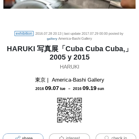
exhibition
2016.07.28 20:13
| last update
2017.07.29 00:00
posted by
America-Bashi Gallery
gallery
HARUKI 写真展「Cuba Cuba Cuba,」
2005 y 2015
HARUKI
東京
|
America-Bashi Gallery
09
.
07
09
.
19
2016
tue
－
2016
sun