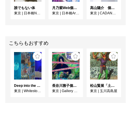
誰でもない体
月乃紫Web個展 花幻月色（はなまぼろしのつきいろ）
髙山陽介 個展 「昨日または今日あるいは明日」
東京
|
日本橋N11ギャラリー
東京
|
日本橋Art.jp
東京
|
CADAN大手町
こちらもおすすめ
Deep into the Blue―蒼の深層へ：木梨アイネ、名坂千吉郎、猪熊克芳
長谷川雅子個展「終わりなき森の美術館」
松山賢展「土偶怪人、土器文様画」
東京
|
Whitestone Gallery
東京
|
Gallery MUMON
東京
|
玉川高島屋