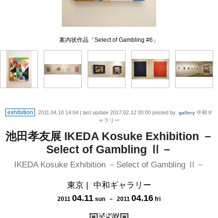
案内状作品「Select of Gambling #6」
福島原発に触発されて制作した新作
新作「Select of Gambling Mach6」
展示作品
会場風景
exhibition
2011.04.10 14:04
| last update
2017.02.12 00:00
posted by
中和ギ
gallery
ャラリー
池田孝友展 IKEDA Kosuke Exhibition －
Select of Gambling Ⅱ－
IKEDA Kosuke Exhibition －Select of Gambling Ⅱ－
東京
|
中和ギャラリー
04
.
11
04
.
16
2011
sun
－
2011
fri