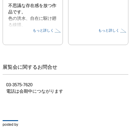
不思議な存在感を放つ作
品です。

色の洪水、自在に駆け廻
る線描、

もっと詳しく
もっと詳しく
画の中に様々な表情が発
見でき、まったく見飽き
ません。

まずは制作方法を聞かず
にじっくり味わってくだ
展覧会に関するお問合せ
さい。
03-3575-7620

電話は会期中につながります
posted by