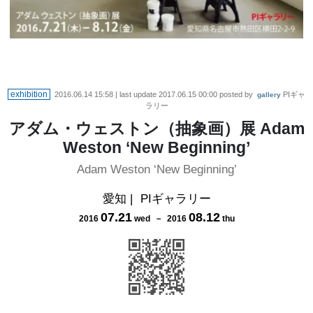
exhibition
2016.06.14 15:58
| last update
2017.06.15 00:00
posted by
PIギャ
gallery
ラリー
アダム・ウェストン（抽象画）展 Adam
Weston ‘New Beginning’
Adam Weston ‘New Beginning’
愛知
|
PIギャラリー
07
.
21
08
.
12
2016
wed
－
2016
thu