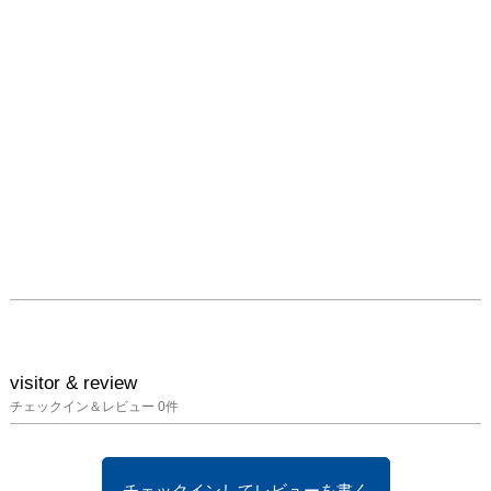
トトーク（参加費：無
料）

＊7/23（土）13:00～
14:30　アーティストト
ーク（参加費：無料）

■アダム・ウェストン在
廊日

7/21（木） 7/22（金） 
7/23（土）

（上記期間中、限定版画
作品をご購入のお客様
へ、会場にて直筆サイン
をお入れいたします。）

■アダム・ウェストン 
visitor & review
HP

チェックイン＆レビュー
0
件
www.adamwestonart.co
m

チェックインしてレビューを書く