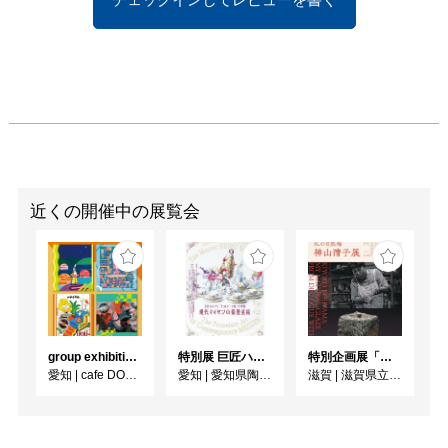
■Adam Weston 
Biography

NYマンハッタン生ま
れ。

代々続く、アーティスト
家系に育つ。

森羅万象の世界をテーマ
に抽象画作品に取り組
む。

近くの開催中の展覧会
現在、ニューヨークを拠
点にハワイ・香川にもス
タジオを構える。

今回の個展開催を受け、
NYより来日。

group exhibition [Your name... vol.19]
特別展 巨匠ハインツ・ヴェルナーの描いた物語（メルヘン） ー現代マイセンの磁器芸術ー
特別企画展「炎との対話から 私の自然釉－神山清子展」
2015　	高松市、アー
愛知
|
cafe DODO
愛知
|
愛知県陶磁美術館
滋賀
|
滋賀県立陶芸の森
トの塩江美術館

「生命のパルス” -個展
（高松市、香川県）
