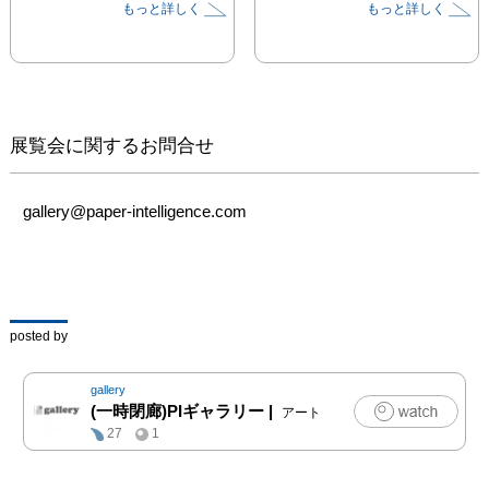
もっと詳しく
もっと詳しく
や、木の根、海の中の珊
瑚、神経細胞、血
管、、、命あるものすべ
て（地球、宇宙など含
め）はある模様によって
つながっているという事
展覧会に関するお問合せ
実をテーマにすべてのつ
ながりを表現した作品。
自然や生命、地球に対し
gallery@paper-intelligence.com
て敬意の念、そして感謝
の気持ちをアダム・ウェ
ストン氏の作品を通して
是非感じて欲しい。

posted by
■期間：2016年7月21日
（木）- 8月12日（金）

gallery
■入場無料

(一時閉廊)PIギャラリー
|
アート
■営業時間：火曜－金曜 
27
1
11:00～18:00

　　　　　 土曜12:00～