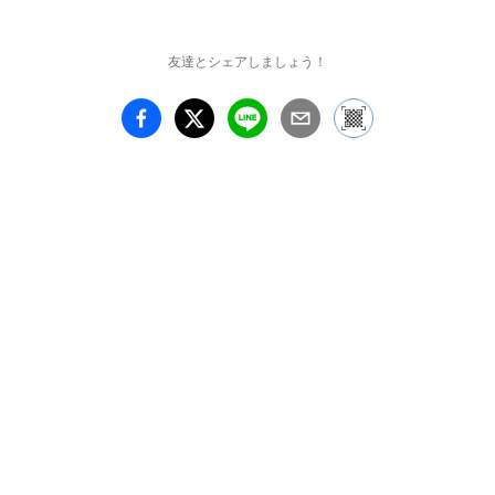
18:30

　　　　　 休廊：日
曜・月曜

友達とシェアしましょう！
■場所：PIギャラリー　

■住所：〒456-0022 愛知
県名古屋市熱田区横田2-
2-9 倉庫１階（駐車スペ
ース有）

■TEL/FAX：052-228-
7587

■Email：gallery@paper-
intelligence.com

■HP：www.pigallery.com

■オープニングレセプシ
ョン有り

＊7/21（木）16:00～
18:00　オープニングレ
セプション＆アーティス