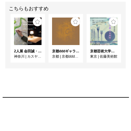
BTAP -北京東京アートプ
ロジェクト

こちらもおすすめ
「ネオMōrōism」 -グル
ープ展（北京、中国）

2014	Reijinshaギャ
ラリー

「ディープ・スペース」 
2人展 会田誠・岡田裕子
京都dddギャラリー第252回企画展 GRAPHIC CUBE –シアターポスター DNPグラフィックデザイン・アーカイブより
京都芸術大学通信教育課程 ゆうゆう会日本画展
-個展（東京・銀座）

神奈川
|
カスヤの森現代美術館
京都
|
京都dddギャラリー
東京
|
佐藤美術館
Enokojimaアートセンタ
ー

「トランスナショナル・
アート2014」グループ展
（大阪府）

2013	松屋銀座デパ
ート

「アダムウェストン世
界」 -個展（東京・銀
座）

Reijinshaギャラリー
