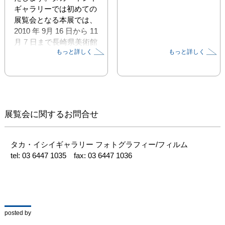
ギャラリーでは初めての
展覧会となる本展では、
2010 年 9月 16 日から 11 
月 7 日まで長崎県美術館
もっと詳しく
もっと詳しく
で開催された「時を削
る」展にて発表された、
東松初のデジタル出力に
よる大判作品（幅 42 イ
ンチ/約 106 cm）9 点に
加え、ビンテージ作品数
展覧会に関するお問合せ
点を展示いたします。

写真は、選択の連鎖で成
タカ・イシイギャラリー フォトグラフィー/フィルム

り立つメディアアートで
tel: 03 6447 1035　fax: 03 6447 1036
ある。カメラとレンズ
を、感光材料を選ぶ。被
写体を選択する。広がる
空間の部分を選んで切り
取る。日時を定め、光や
posted by
風を選ぶ。対象との距離