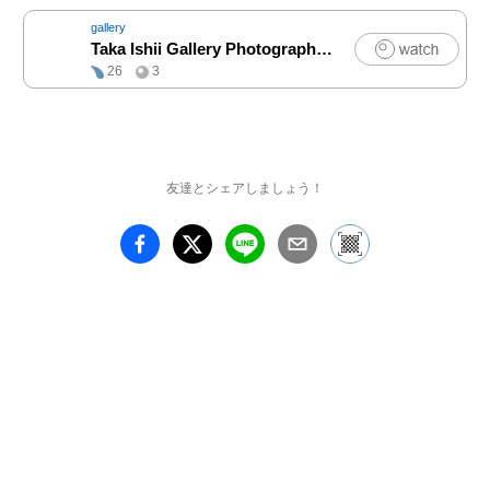
を選び、アングルを選
gallery
ぶ。そしてシャッターチ
Taka Ishii Gallery Photography / Film
|
写真
ャンスを選ぶ。コンタク
26
3
トプリントから数点選ん
で引き伸ばし、更にその
中から一点を選んで、展
示作品ができあがる。写
真家は、医師のように治
友達とシェアしましょう！
療せず、学者のように分
析もせず、神父のように
支えない。落語家のよう
に笑わせもせず、歌手の
ように酔わせない。ただ
ひたすら見るだけ。見る
ことと選ぶことに終始す
るのが写真家である。

　　　　　　　　　　東
松照明 寄稿「時を削る 