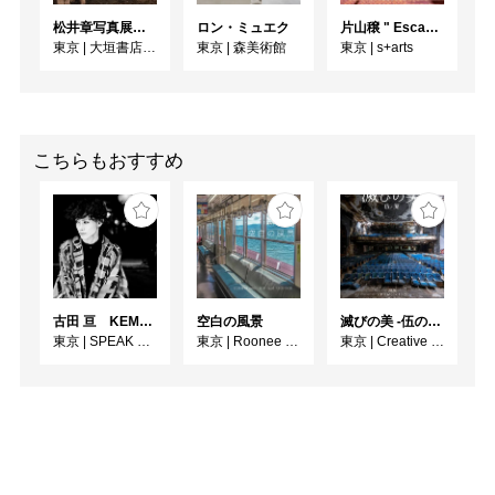
松井章写真展「アルパカ ～ペルー・アンデスに生きる～」
ロン・ミュエク
片山穣 " Escape to unravel "
東京
|
大垣書店麻布台ヒルズ店 Ehon GALLERY
東京
|
森美術館
東京
|
s+arts
こちらもおすすめ
古田 亘 KEMONOHARA －玉城裕規－
空白の風景
滅びの美 -伍の廃-
東京
|
SPEAK FOR WALL
東京
|
Roonee 247 fine arts
東京
|
Creative / Art Gallery CORSO