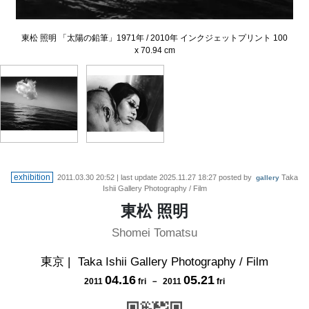
東松 照明 「太陽の鉛筆」1971年 / 2010年 インクジェットプリント 100
東松 照明 「血と薔薇」1969年 / 2010年 インクジェットプリント 100 x
x 70.94 cm
74.26 cm
exhibition
2011.03.30 20:52
| last update
2025.11.27 18:27
posted by
Taka
gallery
Ishii Gallery Photography / Film
東松 照明
Shomei Tomatsu
東京
|
Taka Ishii Gallery Photography / Film
04
.
16
05
.
21
2011
fri
－
2011
fri