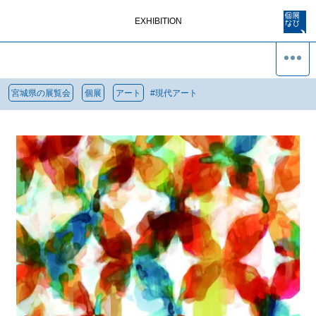
EXHIBITION
宮城県の展覧会
個展
アート
#
現代アート