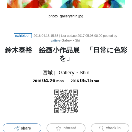
photo_galleryshin.jpg
exhibition
2016.04.13 15:36
| last update
2017.05.08 00:00
posted by
Gallery・Shin
gallery
鈴木泰裕 絵画小作品展 「日常に色彩
を」
宮城
|
Gallery・Shin
04
.
26
05
.
15
2016
mon
－
2016
sat