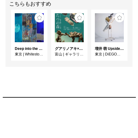
こちらもおすすめ
Deep into the Blue―蒼の深層へ：木梨アイネ、名坂千吉郎、猪熊克芳
グアリノアキ×桜井裕子 二人展 ふたつの森
増井 萌 Upside-Down
東京
|
Whitestone Gallery
富山
|
ギャラリー1045 富山
東京
|
DiEGO表参道