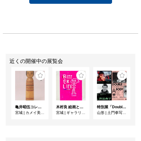
近くの開催中の展覧会
亀井昭伍コレクションより 「古作こけし名品展」 （2026年度）
木村良 絵画と作陶展「BITTER LIFE」
特別展「Double Body ー 細江英公と土門拳」 ／ 同時開催 KDMoP Photo Selection 渋谷典子「竹の子族 / 映画の人びと」
宮城
|
カメイ美術館
宮城
|
ギャラリー ターンアラウンド
山形
|
土門拳写真美術館