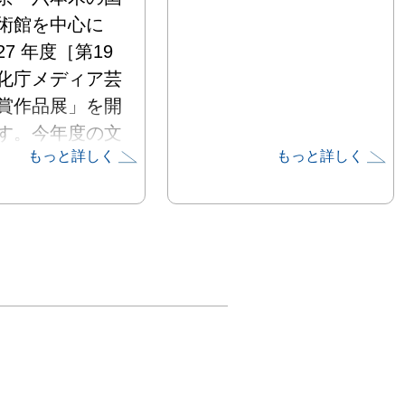
術館を中心に
7 年度［第19 
化庁メディア芸
賞作品展」を開
す。今年度の文
もっと詳しく
もっと詳しく
ディア芸術祭に
ート、エンター
メント、アニメ
ン、マンガの4
、世界87カ
域から過去最多
,417 の作品が
れました。受賞
では、それらの
選ばれた受賞・