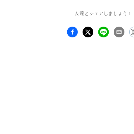
審査委
友達とシェアしましょう！
功労賞
を展示
プログ
介しま
ィア芸
審査で
ジャン
に見る
ョーケ
ならず
価値を
トフォ
す。シ