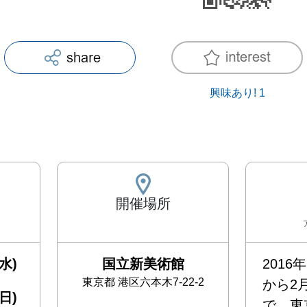
興味あり!
1
開催場所
水)
国立新美術館
2016
東京都
港区六本木7-22-2
から2
日)
で、東