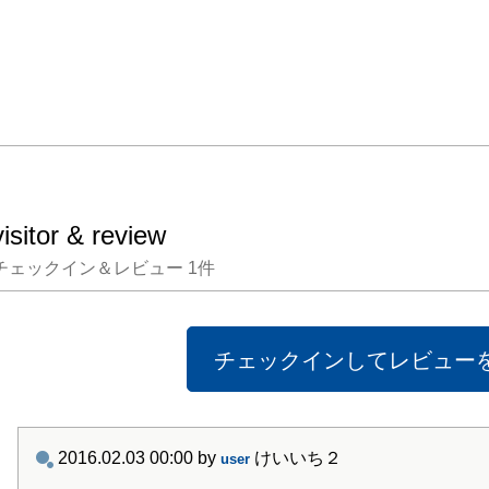
レゼン
ークシ
グラム
多彩な
クリエ
同時代
世界を
年度を
visitor & review
ア芸術
チェックイン＆レビュー
1
件
できる
です。
チェックインしてレビュー
さい。

TOH
2016.02.03 00:00
by
けいいち２
user