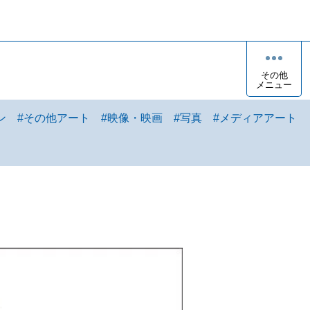
その他
メニュー
ン
#
その他アート
#
映像・映画
#
写真
#
メディアアート