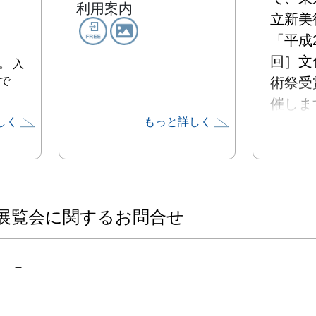
利用案内
立新美
「平成2
回］文
。 入
で
術祭受
催しま
しく
もっと詳しく
化庁メ
は、ア
テイン
ーショ
部門に
展覧会に関するお問合せ
国・地
となる4
－
寄せら
作品展
中から