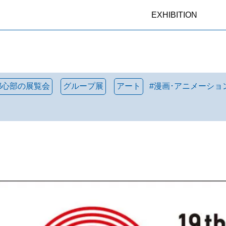
EXHIBITION
都心部の展覧会
グループ展
アート
#
漫画･アニメーショ