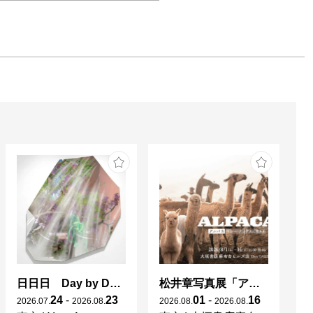
館「３階講堂」

ーション部者の
品他、注目の映
上映

美術館、ＴＯＨ
マズ 六本木ヒ
スーパー・デラ
、セルバンテス
ンター東京
日日日 Day by Day by Day
松井章写真展「アルパカ ～ペルー・アンデスに生きる～」
24
-
23
01
-
16
2026
.
07
.
2026
.
08
.
2026
.
08
.
2026
.
08
.