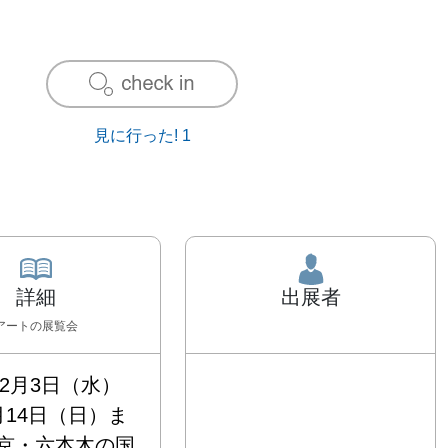
見に行った!
1
詳細
出展者
アート
の展覧会
年2月3日（水）
月14日（日）ま
京・六本木の国