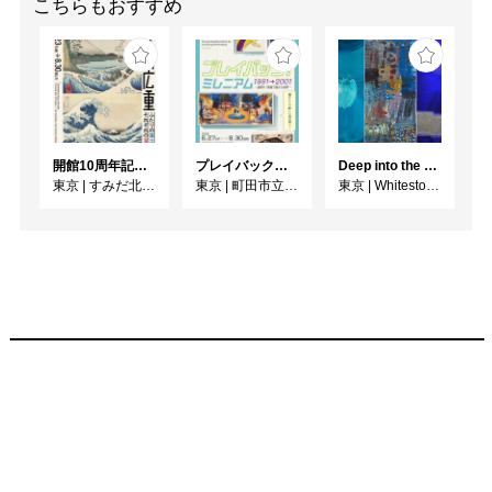
こちらもおすすめ
開館10周年記念 「北斎 広重 ふたりの富士、それぞれの富士」
プレイバック！ミレニアム1991→2001 版画が／版画で越えた境界
Deep into the Blue―蒼の深層へ：木梨アイネ、名坂千吉郎、猪熊克芳
東京
|
すみだ北斎美術館
東京
|
町田市立国際版画美術館
東京
|
Whitestone Gallery