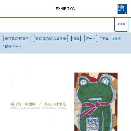
EXHIBITION
東京都の展覧会
東京都心部の展覧会
個展
アート
#
平面
#
版画
#
現代アート