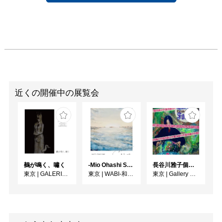
近くの開催中の展覧会
鵺が鳴く、嘯く
-Mio Ohashi Solo Exhibition - 大橋 澪 作品展 -
長谷川雅子個展「終わりなき森の美術館」
東京
|
GALERIE SOL
東京
|
WABI-和・美-
東京
|
Gallery MUMON