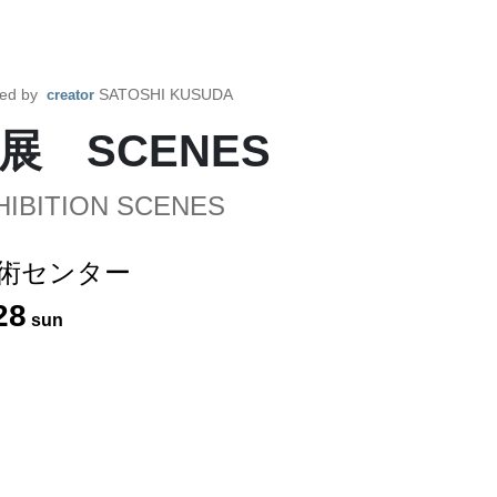
ted by
SATOSHI KUSUDA
creator
 SCENES
HIBITION SCENES
術センター
28
sun