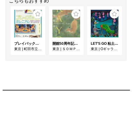
こちらもおすすめ
プレイバック！ミレニアム1991→2001 版画が／版画で越えた境界
開館50周年記念 山口華楊展
LET’S GO 粘土（クレイ）ジ−
東京
|
町田市立国際版画美術館
東京
|
ＳＯＭＰＯ美術館
東京
|
Oギャラリー