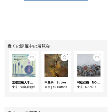
近くの開催中の展覧会
京都芸術大学通信教育課程 ゆうゆう会日本画展
中島崇 Stroke
村松佳樹 NO SEQUENCE
東京
|
佐藤美術館
東京
|
Yu Harada
東京
|
NANZUKA UNDERGROUND