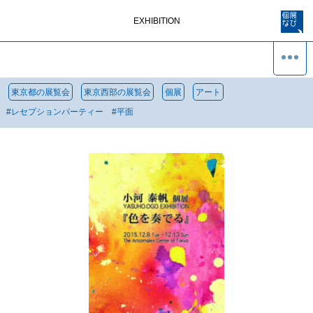
EXHIBITION
東京都の展覧会
東京西部の展覧会
個展
アート
#
レセプションパーティー
#
平面