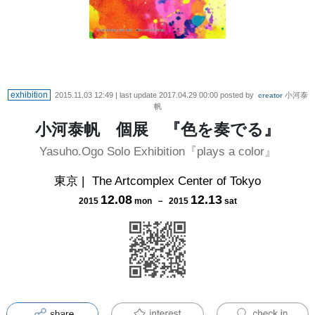
exhibition
2015.11.03 12:49
| last update
2017.04.29 00:00
posted by
小河泰
creator
帆
小河泰帆 個展 『色を奏でる』
Yasuho.Ogo Solo Exhibition『plays a color』
東京
|
The Artcomplex Center of Tokyo
12
.
08
12
.
13
2015
mon
－
2015
sat