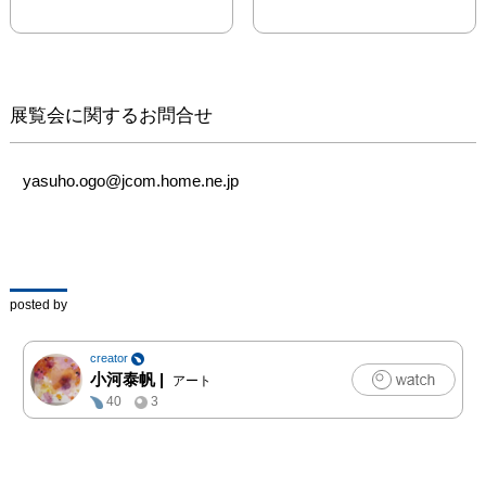
くでしょうか？

この色たちはあなたの中
の「美」と同じでしょう
か？

私の中に広がる色たちに
展覧会に関するお問合せ
何かを感じていただける
と幸いです。

yasuho.ogo@jcom.home.ne.jp
2015年　小河泰帆

[開催会場]

The Artcomplex Centre of 
Tokyo 2F ACT5

posted by
今回の個展『色を奏で
creator
る』は色彩をテーマにし
小河泰帆
|
アート
た作品を制作。心地よく
40
3
空間に浮かび漂うよう
な、色彩の波や光を感じ
る絵画をどうぞご高覧下
さい。