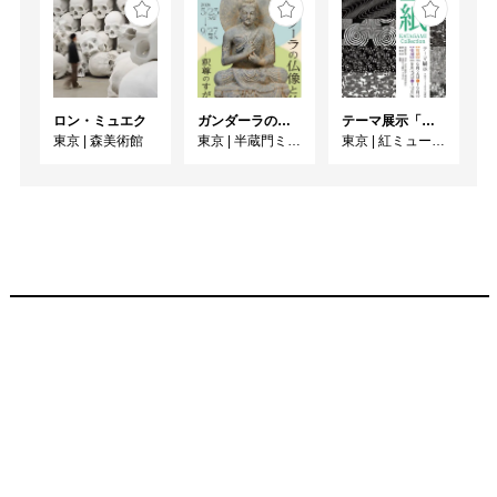
ロン・ミュエク
ガンダーラの仏像と仏伝ー釈尊のすがたー
テーマ展示「型紙 KATAGAMI Collection」
東京
|
森美術館
東京
|
半蔵門ミュージアム
東京
|
紅ミュージアム