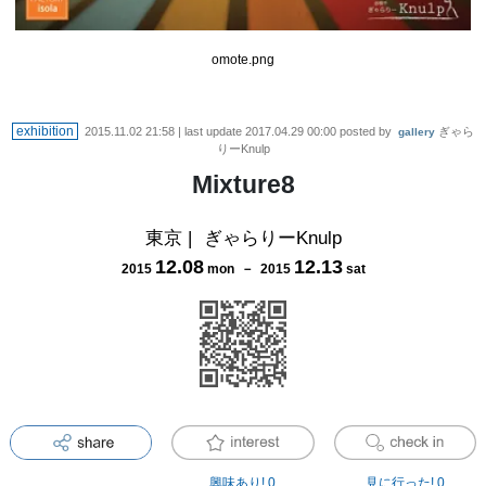
omote.png
exhibition
2015.11.02 21:58
| last update
2017.04.29 00:00
posted by
ぎゃら
gallery
りーKnulp
Mixture8
東京
|
ぎゃらりーKnulp
12
.
08
12
.
13
2015
mon
－
2015
sat
興味あり!
0
見に行った!
0