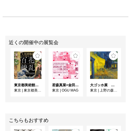
近くの開催中の展覧会
東京都美術館開館100周年記念 大英博物館日本美術コレクション 百花繚乱〜海を越えた江戸絵画
若森真菜+金田ゆりあ「ご近所圏ケアーご近所の気にかけあいからはじまるケアのリサーチ展ー」
大ゴッホ展 夜のカフェテラス
東京
|
東京都美術館
東京
|
OGU MAG
東京
|
上野の森美術館
こちらもおすすめ