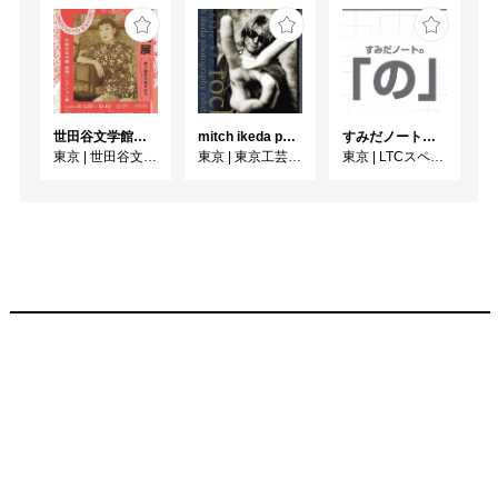
世田谷文学館コレクション展 没後30年 宇野千代展
mitch ikeda photography exhibition「rocks」
すみだノート展2026 ~すみだノートの「の」～
東京
|
世田谷文学館
東京
|
東京工芸大学 写大ギャラリー
東京
|
LTCスペース