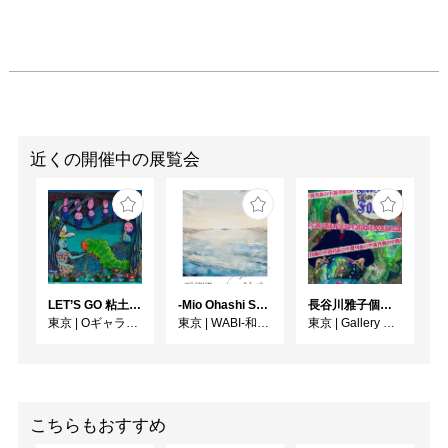
近くの開催中の展覧会
LET’S GO 粘土（クレイ）ジ−
-Mio Ohashi Solo Exhibition - 大橋 澪 作品展 -
長谷川雅子個展「終わりなき森の美術館」
東京
|
Oギャラリー
東京
|
WABI-和・美-
東京
|
Gallery MUMON
こちらもおすすめ