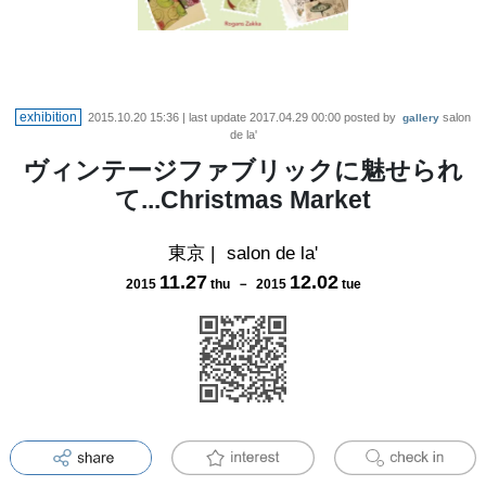
exhibition
2015.10.20 15:36
| last update
2017.04.29 00:00
posted by
salon
gallery
de la'
ヴィンテージファブリックに魅せられ
て...Christmas Market
東京
|
salon de la'
11
.
27
12
.
02
2015
thu
－
2015
tue