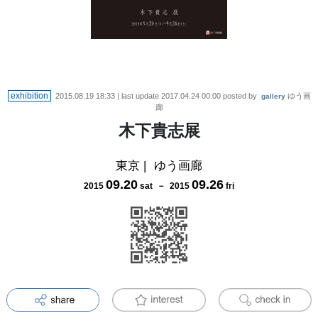
exhibition
2015.08.19 18:33
| last update
2017.04.24 00:00
posted by
ゆう画
gallery
廊
木下貴志展
東京
|
ゆう画廊
09
.
20
09
.
26
2015
sat
－
2015
fri