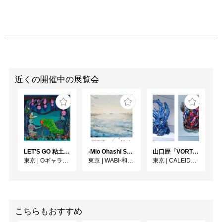
近くの開催中の展覧会
LET’S GO 粘土（クレイ）ジ−
-Mio Ohashi Solo Exhibition - 大橋 澪 作品展 -
⼭⼝歴「VORTEX」
東京
|
Oギャラリー
東京
|
WABI-和・美-
東京
|
CALEIDO GINZA THE HUB
こちらもおすすめ