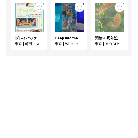
プレイバック！ミレニアム1991→2001 版画が／版画で越えた境界
Deep into the Blue―蒼の深層へ：木梨アイネ、名坂千吉郎、猪熊克芳
開館50周年記念 山口華楊展
東京
|
町田市立国際版画美術館
東京
|
Whitestone Gallery
東京
|
ＳＯＭＰＯ美術館