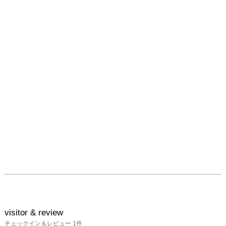
色と黒鉛筆で線を交互に
描き重ね、透明感のある
多元的な空間を創出して
います。
visitor & review
チェックイン＆レビュー
1
件