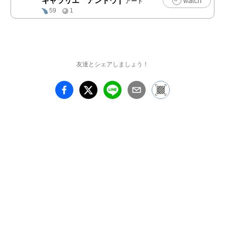
ギャラリエ アンドウ
|
アート
　細井篤の軽やかな立体
59
1
はシンプルな輪郭線で構
成されているように見え
るが、視覚的なトリック
性を持って創られた可変
する作品です。

友達とシェアしましょう！
＜線の平面＞ 関根 直
子、二木 直巳

■関根 直子　

　関根 直子のドローイ
ングは、多様な線の筆致
表現を網羅した、鉛筆の
可能性を郭大したスケー
ル感のある作品。　

■二木 直巳 　　

　二木 直巳のドローイ
ングは寒色系の色鉛筆2