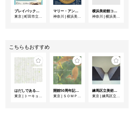
プレイバック！ミレニアム1991→2001 版画が／版画で越えた境界
マリー・アントワネット・スタイル
横浜美術館コレクション展 海をこえてゆく彼女
東京
|
町田市立国際版画美術館
神奈川
|
横浜美術館
神奈川
|
横浜美術館
こちらもおすすめ
はだしであるく [トーキョーアーツアンドスペースレジデンス2026 成果発表展 ]
開館50周年記念 山口華楊展
練馬区立美術館コレクション 若林奮－Run and Rest－｜寺田真由美－不在の存在－
東京
|
トーキョーアーツアンドスペース本郷
東京
|
ＳＯＭＰＯ美術館
東京
|
練馬区立美術館