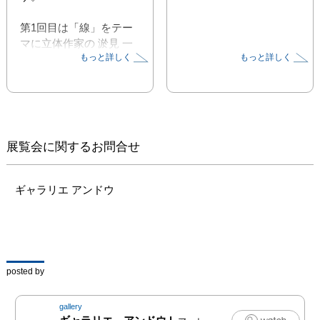
第1回目は「線」をテー
マに立体作家の 淤見 一
もっと詳しく
もっと詳しく
秀、細井 篤と、線の平
面作家　関根 直子、二
木 直巳の4人の作家で
す。

＜ 線の立体＞ 淤見 一
展覧会に関するお問合せ
秀、細井 篤

■淤見 一秀　　　

　淤見 一秀の視線を透
ギャラリエ アンドウ
過させる極細の金属線で
編んだ作品は、透過する
光の屈折や影が虚像を発
生させる事により、視線
の往復運動と共に認識の
posted by
回転運動も促します。

gallery
■細井 篤
