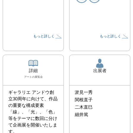
もっと詳しく
もっと詳しく
詳細
出展者
アート
の展覧会
ギャラリエ アンドウ創
淤見一秀
立30周年に向けて、作品
関根直子
の重要な構成要素
二木直巳
「線」、「光」、「色」
細井篤
等をテーマに数回に分け
て企画展を開催いたしま
す。
