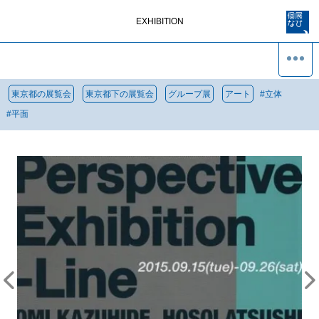
EXHIBITION
東京都の展覧会
東京都下の展覧会
グループ展
アート
#
立体
#
平面