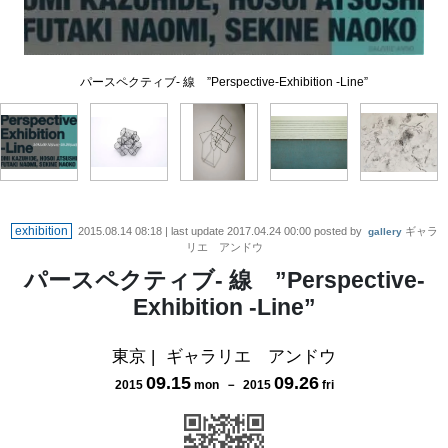
パースペクティブ- 線 ”Perspective-Exhibition -Line” 関根 直子
パースペクティブ- 線 ”Perspective-Exhibition -Line” 細井 篤
パースペクティブ- 線 ”Perspective-Exhibition -Line”
パースペクティブ- 線 ”Perspective-Exhibition -Line”
パースペクティブ- 線 ”Perspective-Exhibition -Line”
exhibition
2015.08.14 08:18
| last update
2017.04.24 00:00
posted by
ギャラ
gallery
リエ アンドウ
パースペクティブ- 線 ”Perspective-
Exhibition -Line”
東京
|
ギャラリエ アンドウ
09
.
15
09
.
26
2015
mon
－
2015
fri