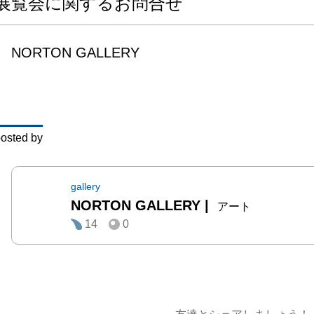
展覧会に関するお問合せ
メント
とを目
NORTON GALLERY
　また
家、観
の新し
流の場
osted by
提供し
品を購
とどう
gallery
NORTON GALLERY
|
いと思
アート
14
0
本展を
た作品
を経験
をご提
ます。
