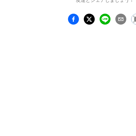
友達とシェアしましょう！
それぞ
するこ
対する
くります。
【20
ン展示
「彩」

 「サンカクテン」初
回は、
現を中
品を「
して構成
普段あ