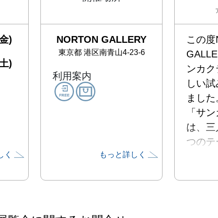
金)
NORTON GALLERY
この度N
東京都
港区南青山4-23-6
GALL
土)
ンカク
利用案内
しい試
ました。
「サン
は、三
つのテ
しく
もっと詳しく
く企画
す。三
でつく
いカタ
こから