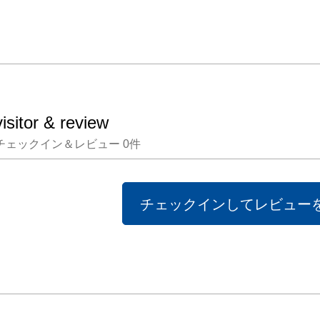
とはあ
たした
は色が
す。わ
は無意
visitor & review
巻く色
チェックイン＆レビュー
0
件
るかも
かされま
　そう
チェックインしてレビュー
に同調
ること
実した
るはず
に丁寧
日々の