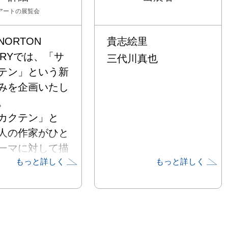
アート
の展覧会
ORTON 
貴志絵里
ERYでは、「サ
三代川真也
テン」という新
みを企画いたし


カクテン」と
人の作家がひと
ーマに対して描
もっと詳しく
もっと詳しく
グループ展で
者が交わること
り出される新し
チの創出と、そ
発生するムーブ