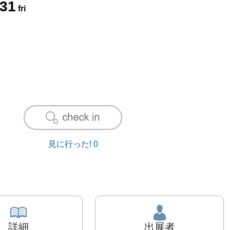
31
fri
見に行った!
0
詳細
出展者