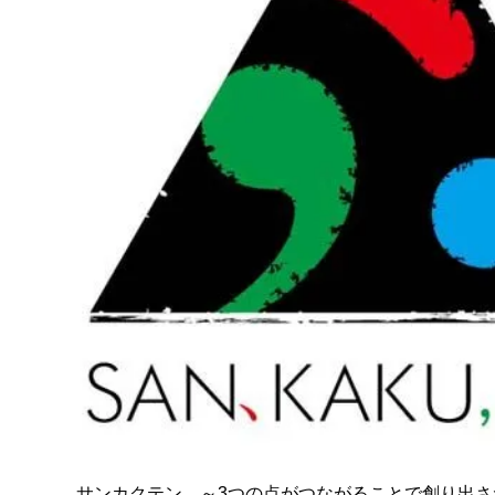
サンカクテン ～3つの点がつながることで創り出
Miyokawa Shinya
Oshiro Natsuki
Eri Kishi