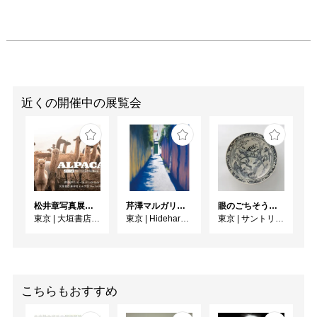
近くの開催中の展覧会
松井章写真展「アルパカ ～ペルー・アンデスに生きる～」
芹澤マルガリータ個展 resonance
眼のごちそう 食器
東京
|
大垣書店麻布台ヒルズ店 Ehon GALLERY
東京
|
Hideharu Fukasaku Gallery Roppongi
東京
|
サントリー美術館
こちらもおすすめ