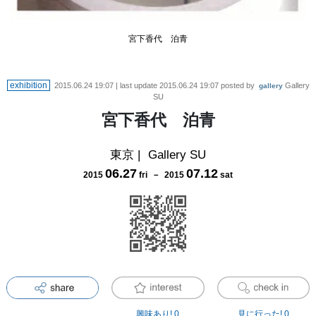
宮下香代 泊青
exhibition
2015.06.24 19:07
| last update
2015.06.24 19:07
posted by
Gallery
gallery
SU
宮下香代 泊青
東京
|
Gallery SU
06
.
27
07
.
12
2015
fri
－
2015
sat
興味あり!
0
見に行った!
0