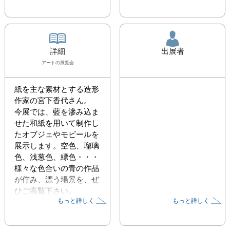
詳細
出展者
アート
の展覧会
紙を主な素材とする造形
作家の宮下香代さん。

今展では、藍を滲み込ま
せた和紙を用いて制作し
たオブジェやモビールを
展示します。空色、瑠璃
色、浅葱色、縹色・・・
様々な色合いの青の作品
が佇み、漂う場景を、ぜ
ひご高覧下さい。
もっと詳しく
もっと詳しく