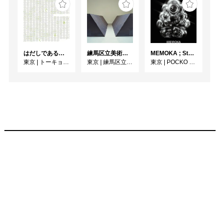
はだしであるく [トーキョーアーツアンドスペースレジデンス2026 成果発表展 ]
練馬区立美術館コレクション 若林奮－Run and Rest－｜寺田真由美－不在の存在－
MEMOKA ; Stability is Temporary
東京
|
トーキョーアーツアンドスペース本郷
東京
|
練馬区立美術館
東京
|
POCKO GALLERY TOKYO