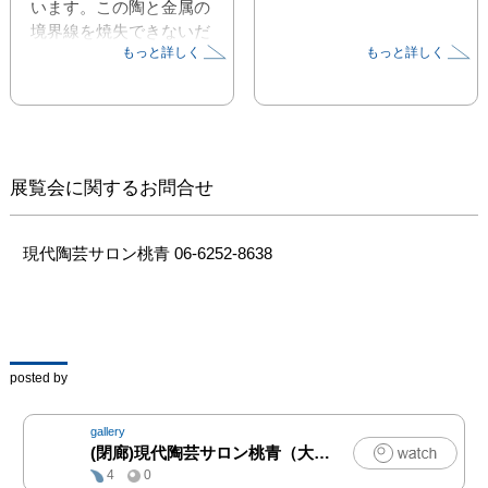
います。この陶と金属の
境界線を焼失できないだ
もっと詳しく
もっと詳しく
ろうかと思っています。

　また、私の作品は、現
代美術作品であり、工芸
作品でもあります。コン
テンポラリーアートとク
ラフトの境界線、前衛と
展覧会に関するお問合せ
伝統の境界線を焼失でき
ないだろうかと思ってい
ます。
現代陶芸サロン桃青 06-6252-8638
posted by
gallery
(閉廊)現代陶芸サロン桃青（大丸心斎橋）
|
クラフト
4
0