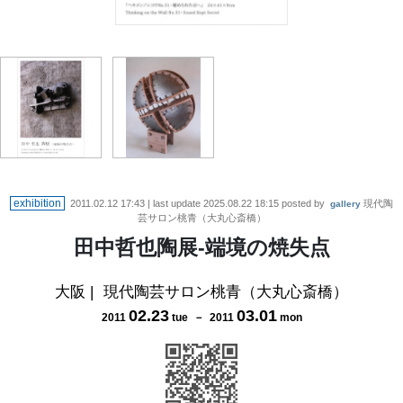
exhibition
2011.02.12 17:43
| last update
2025.08.22 18:15
posted by
現代陶
gallery
芸サロン桃青（大丸心斎橋）
田中哲也陶展‐端境の焼失点
大阪
|
現代陶芸サロン桃青（大丸心斎橋）
02
.
23
03
.
01
2011
tue
－
2011
mon