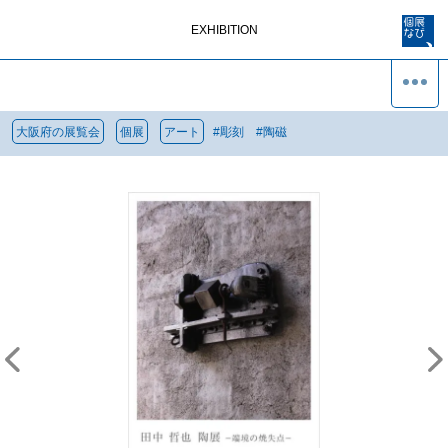
EXHIBITION
大阪府の展覧会
個展
アート
#
彫刻
#
陶磁