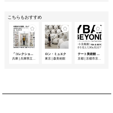
こちらもおすすめ
「コレクション展Ⅰ 中原佑介の言葉－コレクションを見るあたらしい眼」
ロン・ミュエク
テート美術館 ― YBA & BEYOND 世界を変えた90s英国アート
兵庫
|
兵庫県立美術館
東京
|
森美術館
京都
|
京都市京セラ美術館