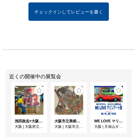
チェックインしてレビューを書く
近くの開催中の展覧会
浅田政志×大阪府20世紀美術コレクション展 画家と家族のここだけの話
大阪市立美術館開館90周年記念特別展 「水滸伝」
WE LOVE マリンアート展 ～海の絵で癒されよう～
大阪
|
大阪府立江之子島文化芸術創造センター [enoco]
大阪
|
大阪市立美術館
大阪
|
天保山ギャラリー