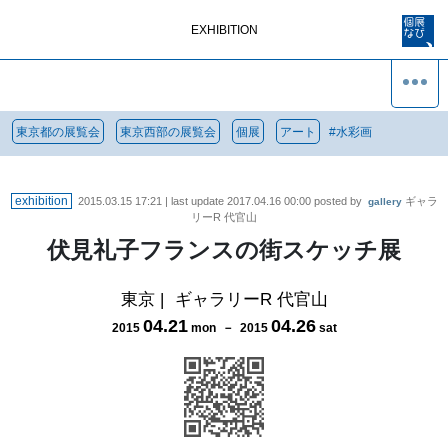
EXHIBITION
東京都の展覧会
東京西部の展覧会
個展
アート
#
水彩画
exhibition
2015.03.15 17:21
| last update
2017.04.16 00:00
posted by
ギャラ
gallery
リーR 代官山
伏見礼子フランスの街スケッチ展
東京
|
ギャラリーR 代官山
04
.
21
04
.
26
2015
mon
－
2015
sat