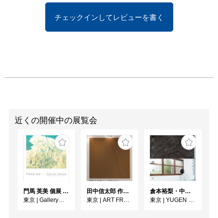
チェックインしてレビューを書く
近くの開催中の展覧会
門馬 英美 個展 Summer Breeze
田中信太郎 作品展
倉本裕梨・中川晶子「対岸の眼下に」
東京
|
Gallery子の星
東京
|
ART FRONT GALLERY
東京
|
YUGEN Gallery