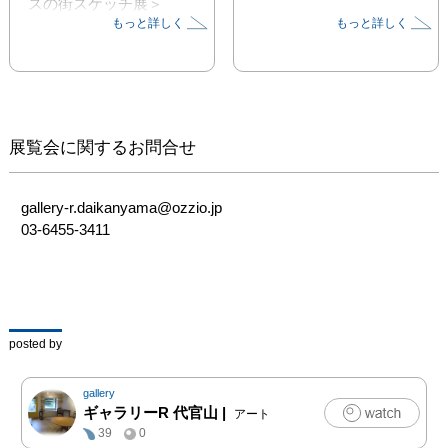
スの街スケッチ展＞

もっと詳しく
もっと詳しく
旅の途中その場面をスケ
ッチに描いた…思い出の
街

その一枚から、蘇るフラ
ンス、何て素敵な旅の思
い出

展覧会に関するお問合せ
伏見礼子さんの描くスケ
ッチ画が、

皆様のフランスの旅の想
gallery-r.daikanyama@ozzio.jp

い出と

03-6455-3411
やすらぎのひとときとな
りますように。
posted by
gallery
ギャラリーR 代官山
|
アート
39
0