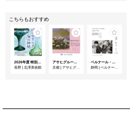
こちらもおすすめ
2026年度 特別展「ガレとドーム、アール･ヌーヴォーのガラス 水辺のやすらぎ、海の神秘」
アサヒグループ大山崎山荘美術館 開館30周年記念展「没後100年 クロード・モネ」
ベルナール・ビュフェと写真 ーカメラがとらえたビュフェとその時代、そして21 世紀へ
長野
|
北澤美術館
京都
|
アサヒグループ大山崎山荘美術館
静岡
|
ベルナール・ビュフェ美術館