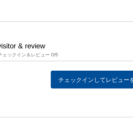
ないの
ら使い
まれた
なデザ
なモノ
visitor & review
しさも
チェックイン＆レビュー
0
件
ること
至福の
す。

チェックインしてレビュー
　洗い
伏せる
（すす
なひび
になっ