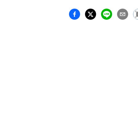
思い込
か。炊
る、炒
は焜炉
れ。オ
ターで
ドリア
る。皆
像力で
サラダ
んての
を問わ
土鍋を
の鍋に
性作家