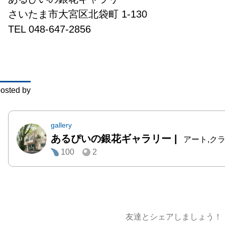
り、土
さいたま市大宮区北袋町 1-130

く。そ
TEL 048-647-2856
て大丈
ると「
ら」と
き、絵
osted by
き、釉
と３度
成される
gallery
あるぴいの銀花ギャラリー
|
アート,ク
100
2
　ひと
仲間と
に使え
る湯気
土鍋と
友達とシェアしましょう！