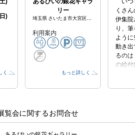
土)
あるぴいの銀花ギャラ
　いつ
リー
くさん
日)
埼玉県
さいたま市大宮区北袋町1-130-9
伊集院
り、筆
利用案内
ように
動き出
るのは
の絵付
しく
もっと詳しく
たかっ
何かを
と、再
かう「
ゴリゴ
展覧会に関するお問合せ
の口に
先程描
あるぴいの銀花ギャラリー
