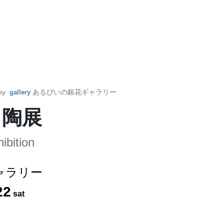
 by
あるぴいの銀花ギャラリー
gallery
 陶展
ibition
ャラリー
22
sat