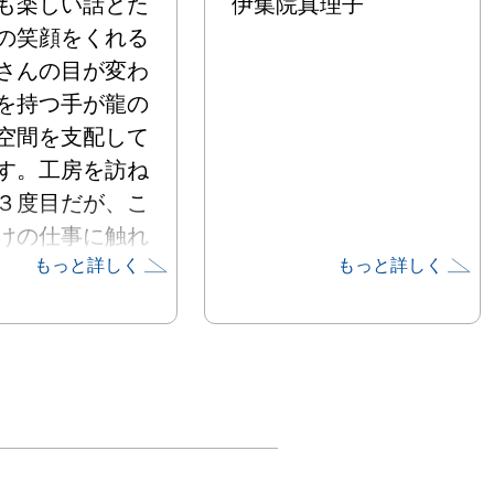
も楽しい話とた
伊集院真理子
の笑顔をくれる
さんの目が変わ
を持つ手が龍の
空間を支配して
す。工房を訪ね
３度目だが、こ
けの仕事に触れ
もっと詳しく
もっと詳しく
た。筆を置き、
持ったかと思う
び龍が土鍋に向
ジャッ ガリッ 
リ ジュッ」龍
は釘があって、
いた鉄絵を削