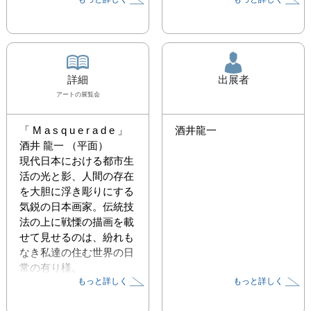
詳細
出展者
アート
の展覧会
「 M a s q u e r a d e 」 
酒井龍一
酒井 龍一 （平面）

現代日本における都市生
活の光と影、人間の存在
を大胆に浮き彫りにする
気鋭の日本画家。伝統技
法の上に戦慄の描画を載
せて見せるのは、紛れも
なき私達の住む世界の日
常の有り様。

もっと詳しく
もっと詳しく
自身もマスクで顔を覆い
隠す一員として登場さ