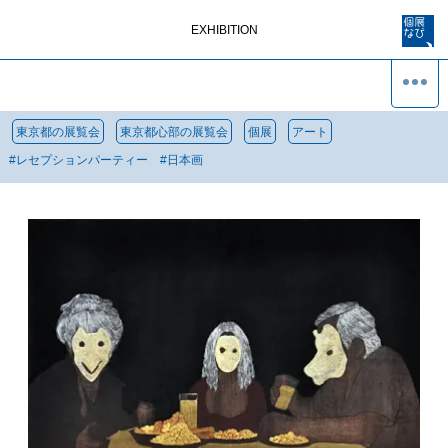
EXHIBITION
東京都の展覧会
東京都心部の展覧会
個展
アート
#
レセプションパーティー
#
日本画