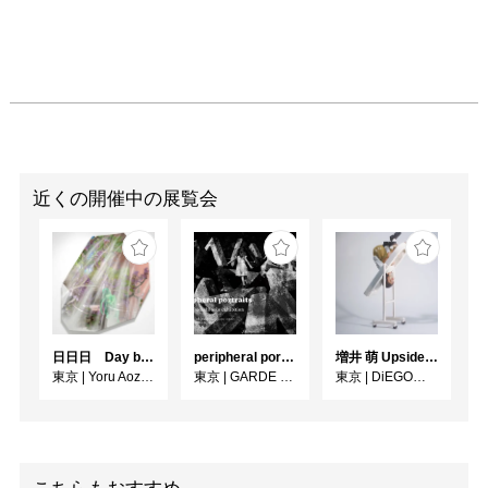
前面に出す時代であり、
男女問わず若い世代のア
イデンティティーは外面
から宿るかのように時間
と労力をかけて化粧や服
装、髪型が整えられる。
そんな彼ら・彼女らはど
れほど多くの時間、鏡を
見る事に費やしているの
近くの開催中の展覧会
だろう。その容姿は異性
を誘惑する以上にまず、
自己実現・自己陶酔のた
めにあらゆる情報・パー
ツを盛り込んで形成され
るので、いわば内面の発
日日日 Day by Day by Day
peripheral portraits
増井 萌 Upside-Down
露が許される隙も与えら
東京
|
Yoru Aozora
東京
|
GARDE GALLERY
東京
|
DiEGO表参道
れない。町中の人々が皆
お洒落でカッコいいとし
たら、もはやその人々の
アピールは全体で共有さ
れる安心感でしか無く、