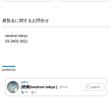
せ、客観的で熱量のこも
った作品を投げかける。
岩絵具の細かな粒子が輝
く表層と、現実と見紛う
展覧会に関するお問合せ
ほどに広がる景色の奥行
きは、この時代のリアル
を映し出す。

neutron tokyo

03-3402-3021
画像説明：

「晩餐」　2011年

P20号 / 紙本彩色

　これは私の勝手な思い
posted by
過ごしかも知れないが、
最近の画家は「自画像」
gallery
というものを描かなくな
(閉廊)neutron tokyo
|
アート
ったのではないかと、ふ
34
2
と思う。若い世代による
現代絵画は抽象と具象の
境を溶かすようにして、
目新しさと技術のユニー