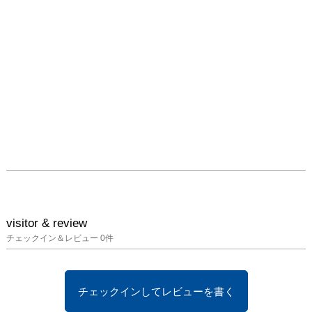
あれ、見出すべきものを
先に特定して描くのは、
もしかして作家による観
察と洞察以前に、何か時
代の必然的な事象を見落
としてしまうのではない
かと、一抹の危惧を覚え
る。そんな昨今だからこ
そ、余計に「自画像」と
いう響きが遠ざかって感
じられてしまうのだ。酒
井龍一はニュートロンに
とっても、周囲を見渡し
ても珍しい、自画像を描
いて発表する作家とな
visitor & review
る。

チェックイン＆レビュー
0
件
　なぜそこまで「自画
像」にこだわるのか-今
チェックインしてレビューを書く
は過剰な装飾と身体美を