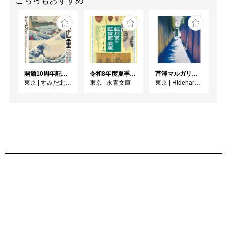
こちらもおすすめ
真の自己主張とはほど遠
いものである。-そんな
時代の空気の中で呼吸
し、制作を志す若者は自
分というものと如何に向
き合い、かつ描こうとす
開館10周年記念 「北斎 広重 ふたりの富士、それぞれの富士」
令和8年度夏季展 えいえいやっとな！蔵出し！細川家の狂言面・装束
芹澤マルガリータ個展 resonance
るのか。それこそ興味深
東京
|
すみだ北斎美術館
東京
|
永青文庫
東京
|
Hideharu Fukasaku Gallery Roppongi
い事ではないか。

　だが酒井龍一の描く
「自画像」を見た時、あ
まりの強い印象にたじろ
ぐ気分さえ味わうことと
なる。体形や服装の雰囲
気は忠実に再現される
も、肝心の顔はマスクに
よって隠されており、彼
が何者かという情報は、
その絵が「自画像」であ
ることを知ってのみしか