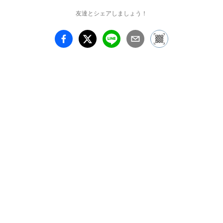
クさを競う一方、描かれ
友達とシェアしましょう！
る光景は（それが抽象で
あれ具象であれ）作家自
身の内面を描く、いわゆ
る心象風景と呼ばれるも
のが大多数ではなかろう
か。壮大な光景も、ミク
ロの世界に入り込むよう
な緻密な画面も、写生と
いう古い概念（目に映る
事象全てに美が発見され
る可能性を否定せず、あ
りのままに描くこと）を
踏襲せず、描く発端から
して作家自身の気持ちや
メッセージ、コンセプト
を反映する事を前提にし
ているのだから、それも
不思議ではない。だが絵
画において対象物が何で