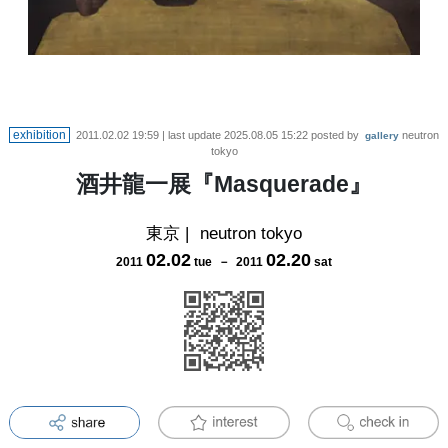
exhibition
2011.02.02 19:59
| last update
2025.08.05 15:22
posted by
neutron
gallery
tokyo
酒井龍一展『Masquerade』
東京
|
neutron tokyo
02
.
02
02
.
20
2011
tue
－
2011
sat